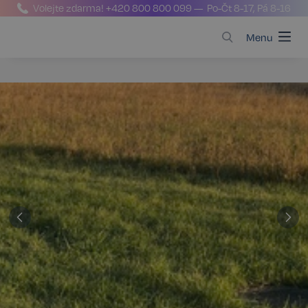
Volejte zdarma!
+420 800 800 099
— Po-Čt 8-17, Pá 8-16
Menu