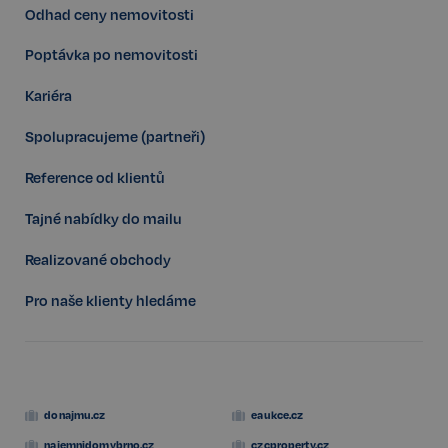
udid
.realspektrum.cz
4 týdny 2
Odhad ceny nemovitosti
dny
Poptávka po nemovitosti
Kariéra
Spolupracujeme (partneři)
Reference od klientů
VISITOR_PRIVACY_METADATA
5 měsíců
YouTube
Tajné nabídky do mailu
4 týdny
.youtube.com
Realizované obchody
Pro naše klienty hledáme
donajmu.cz
eaukce.cz
najemnidomybrno.cz
czcproperty.cz