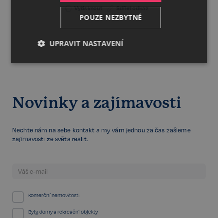
Vytisknout
Sdílet odkaz
POUZE NEZBYTNÉ
UPRAVIT NASTAVENÍ
Nezbytné
Výkonnostní
Cílení
Novinky a zajímavosti
Funkční
Nezařazené
soubory
Nechte nám na sebe kontakt a my vám jednou za čas zašleme
zajímavosti ze světa realit.
Nezbytné
Výkonnostní
Cílení
Funkční
Nezařazené soubory
Komerční nemovitosti
Kategorie Nezbytné umožňuje základní funkce
Byty, domy a rekreační objekty
webových stránek, jako je přihlášení uživatele a