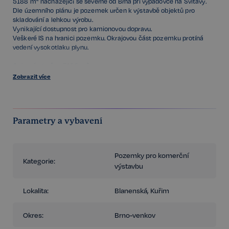
5188 m² nacházející se severně od Brna při výpadovce na Svitavy.
Dle územního plánu je pozemek určen k výstavbě objektů pro
skladování a lehkou výrobu.
Vynikající dostupnost pro kamionovou dopravu.
Veškeré IS na hranici pozemku. Okrajovou část pozemku protíná
vedení vysokotlaku plynu.
Celková výměra: 5188 m²
Pozemek je rovinatý, přiléhá k hlavní komunikaci
Zobrazit více
Územní plán: Plochy výroby a skladování - průmyslová výroba a
sklady
Inženýrské sítě: vodovod, plynovod, elektřina - na hranici pozemku
Parametry a vybavení
Pro bližší informace k nabídce kontaktujte prosím uvedeného
zástupce realitní společnosti.
Pozemky pro komerční
Kategorie:
výstavbu
Lokalita:
Blanenská, Kuřim
Okres:
Brno-venkov