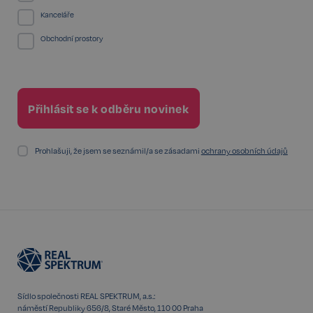
správa účtu. Bez této kategorie nelze webové
Kanceláře
stránky řádně používat. Tato kategorie je vždy
povolena a zahrnuje také uložení, která jsou
Obchodní prostory
nezbytná pro zajištění bezpečného provozu našich
služeb.
Poskytovatel /
Název
Vyprší
Doména
_GRECAPTCHA
5 měsíců
Google LLC
3 týdny
www.google.com
Prohlašuji, že jsem se seznámil/a se zásadami
ochrany osobních údajů
Google
CookieScriptConsent
6 měsíců
CookieScript
Privacy Policy
.realspektrum.cz
Sídlo společnosti REAL SPEKTRUM, a.s.:
náměstí Republiky 656/8, Staré Město, 110 00 Praha