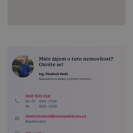
Máte zájem o tuto nemovitost?
Ozvěte se!
Ing. Vladimír Hnát
Specialista na sklady a výrobní prostory
602 501 012
Po - Čt
8:00 - 17:00
Pá
8:00 - 16:00
vladimir.hnat@realspektrum.cz
Napište nám!