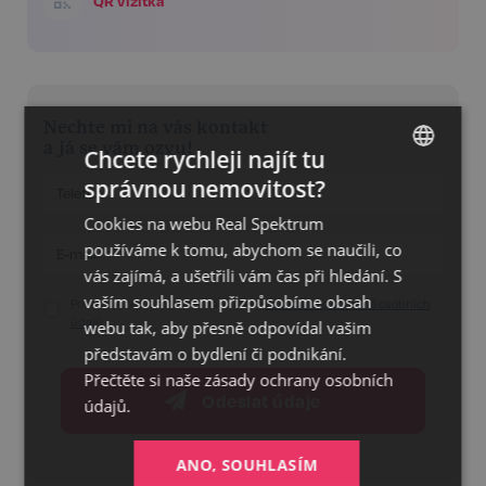
QR vizitka
Nechte mi na vás kontakt
a já se vám ozvu!
Chcete rychleji najít tu
správnou nemovitost?
CZECH
Cookies na webu Real Spektrum
GERMAN
používáme k tomu, abychom se naučili, co
ENGLISH
vás zajímá, a ušetřili vám čas při hledání. S
vaším souhlasem přizpůsobíme obsah
Potvrzuji, že jsem se seznámil/a se
zásadami o ochraně osobních
údajů
webu tak, aby přesně odpovídal vašim
představám o bydlení či podnikání.
Přečtěte si naše
zásady ochrany osobních
Odeslat údaje
údajů.
ANO, SOUHLASÍM