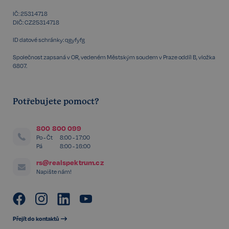
IČ: 25314718
DIČ: CZ25314718
ID datové schránky: qgyfyfg
sp_t
11 měsíců
Spotify Inc.
4 týdny
.spotify.com
Společnost zapsaná v OR, vedeném Městským soudem v Praze oddíl B, vložka
6807.
Potřebujete pomoct?
sp_landing
1 den
Spotify Inc.
800 800 099
.spotify.com
Po - Čt
8:00 - 17:00
Pá
8:00 - 16:00
rs@realspektrum.cz
Napište nám!
FPGSID
29 minut
Google
57 sekund
.realspektrum.cz
Přejít do kontaktů