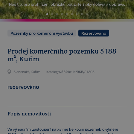
Náš tip:
pro prohlížení obrázků použijte šipky doleva a doprava.
Pozemky pro komerční výstavbu
Rezervováno
Prodej komerčního pozemku 5 188
m², Kuřim
Blanenská, Kuřim
Katalogové číslo:
N/RSB/21393
rezervováno
Popis nemovitosti
Ve výhradním zastoupení nabízíme ke koupi pozemek o výměře