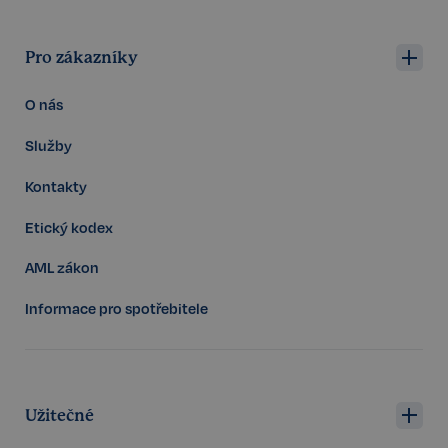
Pro zákazníky
PHPSESSID
Zavřením
PHP.net
prohlížeče
www.realspektrum.cz
O nás
Služby
Kontakty
Etický kodex
AML zákon
Informace pro spotřebitele
Užitečné