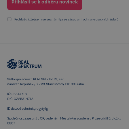
Nezbytné
Výkonnostní
Cílení
Prohlašuji, že jsem se seznámil/a se zásadami
ochrany osobních údajů
Funkční
Nezařazené soubory
Kategorie Nezbytné umožňuje základní funkce
webových stránek, jako je přihlášení uživatele a
správa účtu. Bez této kategorie nelze webové
stránky řádně používat. Tato kategorie je vždy
povolena a zahrnuje také uložení, která jsou
nezbytná pro zajištění bezpečného provozu našich
služeb.
Poskytovatel /
Název
Vyprší
Doména
Sídlo společnosti REAL SPEKTRUM, a.s.:
náměstí Republiky 656/8, Staré Město, 110 00 Praha
_GRECAPTCHA
5 měsíců
Google LLC
3 týdny
www.google.com
IČ: 25314718
DIČ: CZ25314718
ID datové schránky: qgyfyfg
Společnost zapsaná v OR, vedeném Městským soudem v Praze oddíl B, vložka
6807.
Google