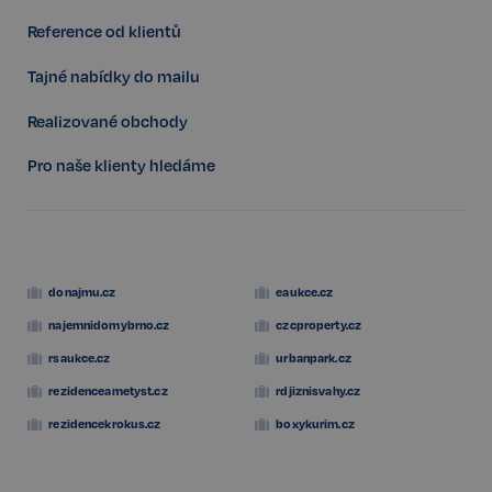
Reference od klientů
Tajné nabídky do mailu
Realizované obchody
Pro naše klienty hledáme
udid
.realspektrum.cz
4 týdny 2
dny
donajmu.cz
eaukce.cz
najemnidomybrno.cz
czcproperty.cz
rsaukce.cz
urbanpark.cz
VISITOR_PRIVACY_METADATA
5 měsíců
YouTube
rezidenceametyst.cz
rdjiznisvahy.cz
4 týdny
.youtube.com
rezidencekrokus.cz
boxykurim.cz