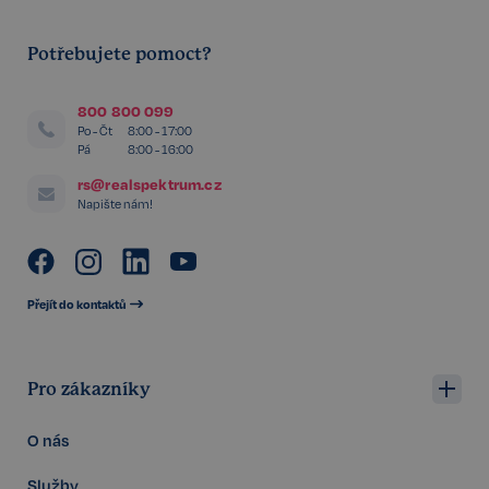
CookieScriptConsent
6 měsíců
CookieScript
Privacy Policy
.realspektrum.cz
Potřebujete pomoct?
800 800 099
Po - Čt
8:00 - 17:00
Pá
8:00 - 16:00
rs@realspektrum.cz
Napište nám!
sp_t
11 měsíců
Spotify Inc.
4 týdny
.spotify.com
Přejít do kontaktů
Pro zákazníky
sp_landing
1 den
Spotify Inc.
O nás
.spotify.com
Služby