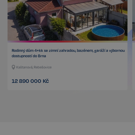
.realspektrum.cz
Rodinný dům 4+kk se zimní zahradou, bazénem, garáží a výbornou
dostupností do Brna
sp_t
11 měsíců
Spotify Inc.
Kaštanová, Rebešovice
4 týdny
.spotify.com
12 890 000
Kč
sp_landing
1 den
Spotify Inc.
.spotify.com