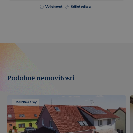
Vytisknout
Sdílet odkaz
Nezbytné
Výkonnostní
Cílení
Funkční
Nezařazené soubory
Kategorie Nezbytné umožňuje základní funkce
webových stránek, jako je přihlášení uživatele a
správa účtu. Bez této kategorie nelze webové
stránky řádně používat. Tato kategorie je vždy
povolena a zahrnuje také uložení, která jsou
nezbytná pro zajištění bezpečného provozu našich
služeb.
Poskytovatel /
Název
Vyprší
Doména
Podobné nemovitosti
_GRECAPTCHA
5 měsíců
Google LLC
3 týdny
www.google.com
Rodinné domy
Google
CookieScriptConsent
6 měsíců
CookieScript
Privacy Policy