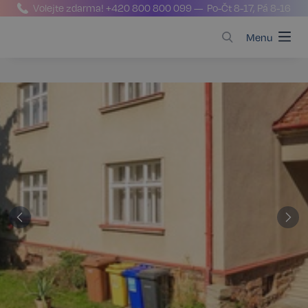
Volejte zdarma!
+420 800 800 099
— Po-Čt 8-17, Pá 8-16
Menu