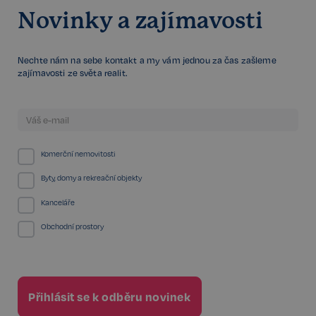
Novinky a zajímavosti
FPGSID
29 minut
Google
Nechte nám na sebe kontakt a my vám jednou za čas zašleme
57 sekund
.realspektrum.cz
zajímavosti ze světa realit.
PHPSESSID
Zavřením
PHP.net
Komerční nemovitosti
prohlížeče
www.realspektrum.cz
Byty, domy a rekreační objekty
Kanceláře
Obchodní prostory