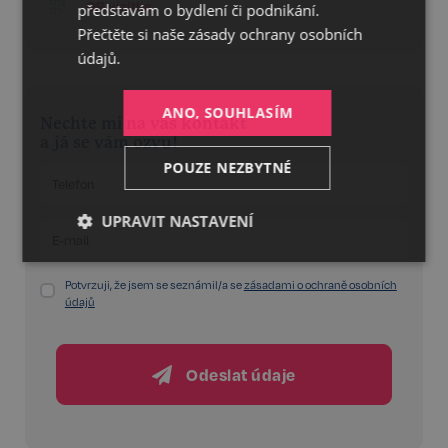
QR vizitka
představám o bydlení či podnikání.
Přečtěte si naše
zásady ochrany osobních
údajů.
ANO, SOUHLASÍM
Nechte mi na vás kontakt
a já se vám ozvu!
POUZE NEZBYTNÉ
UPRAVIT NASTAVENÍ
Nezbytné
Výkonnostní
Cílení
Potvrzuji, že jsem se seznámil/a se
zásadami o ochraně osobních
údajů
Funkční
Nezařazené
soubory
Odeslat údaje