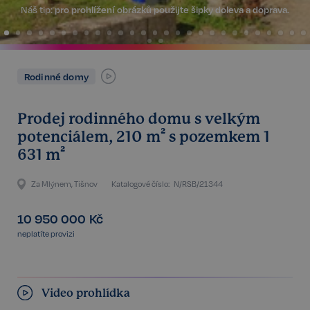
Náš tip:
pro prohlížení obrázků použijte šipky doleva a doprava.
Rodinné domy
Prodej rodinného domu s velkým
potenciálem, 210 m² s pozemkem 1
631 m²
Za Mlýnem, Tišnov
Katalogové číslo:
N/RSB/21344
10 950 000
Kč
neplatíte provizi
Video prohlídka