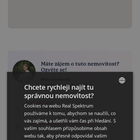
Máte zájem o tuto nemovitost?
Ozvěte se!
Mirka Jakubcová
Specialista na rezidenční nemovitosti
Chcete rychleji najít tu
správnou nemovitost?
CZECH
735 790 260
Cookies na webu Real Spektrum
GERMAN
Po - Čt
8:00 - 17:00
používáme k tomu, abychom se naučili, co
Pá
8:00 - 16:00
ENGLISH
vás zajímá, a ušetřili vám čas při hledání. S
mirka.jakubcova@realspektrum.cz
vaším souhlasem přizpůsobíme obsah
Napište nám!
webu tak, aby přesně odpovídal vašim