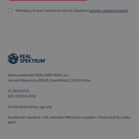
Prohlašuji, že jsem se seznámil/a se zásadami
ochrany osobních údajů
udid
.realspektrum.cz
4 týdny 2
dny
Sídlo společnosti REAL SPEKTRUM, a.s.:
náměstí Republiky 656/8, Staré Město, 110 00 Praha
IČ: 25314718
DIČ: CZ25314718
VISITOR_PRIVACY_METADATA
5 měsíců
YouTube
ID datové schránky: qgyfyfg
4 týdny
.youtube.com
Společnost zapsaná v OR, vedeném Městským soudem v Praze oddíl B, vložka
6807.