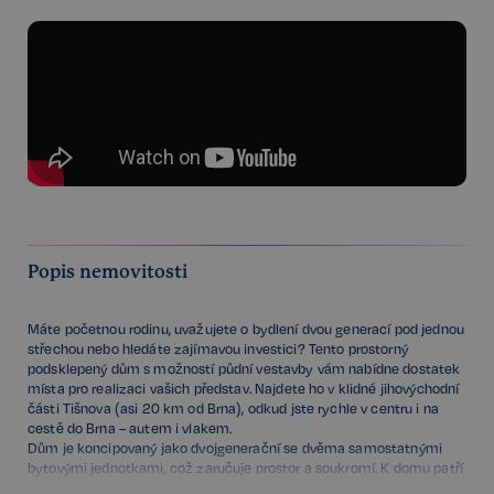
Popis nemovitosti
Máte početnou rodinu, uvažujete o bydlení dvou generací pod jednou
střechou nebo hledáte zajímavou investici? Tento prostorný
podsklepený dům s možností půdní vestavby vám nabídne dostatek
místa pro realizaci vašich představ. Najdete ho v klidné jihovýchodní
části Tišnova (asi 20 km od Brna), odkud jste rychle v centru i na
cestě do Brna – autem i vlakem.
Dům je koncipovaný jako dvojgenerační se dvěma samostatnými
bytovými jednotkami, což zaručuje prostor a soukromí. K domu patří
zahrada s ovocnými stromy s kopanou studnou - ideální místo pro