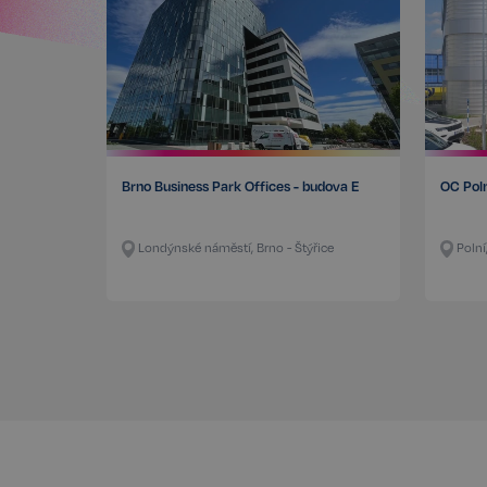
FPGSID
PHPSESSID
Brno Business Park Offices - budova E
OC Pol
udid
Londýnské náměstí, Brno - Štýřice
Polní
VISITOR_PRIVACY_
Storage declaratio
Název
szn:idnts:cch
_cltk