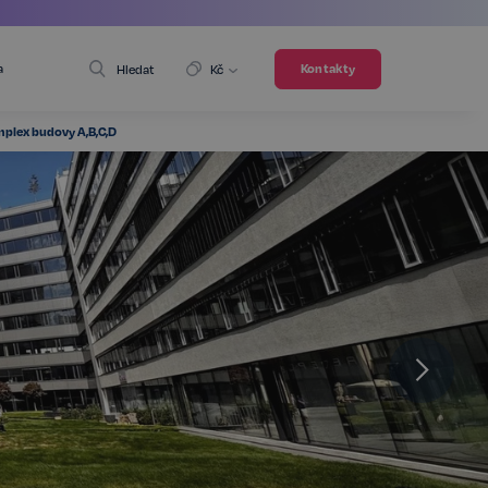
a
Kontakty
Hledat
Kč
plex budovy A,B,C,D