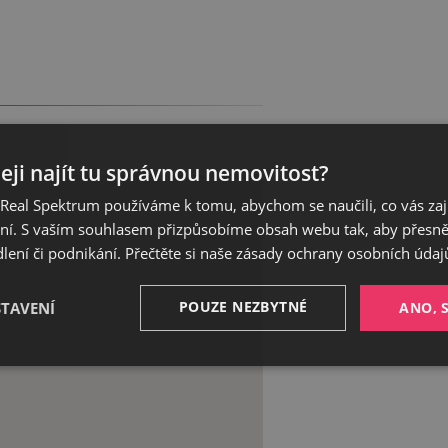
eji najít tu správnou nemovitost?
eal Spektrum používáme k tomu, abychom se naučili, co vás zajím
ání. S vaším souhlasem přizpůsobíme obsah webu tak, aby přesn
ení či podnikání. Přečtěte si naše
zásady ochrany osobních údaj
POUZE NEZBYTNÉ
STAVENÍ
ANO, 
Výkonnostní
Cílení
Funkční