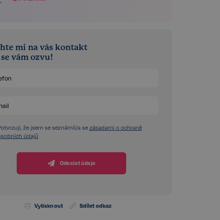
hte mi na vás kontakt
á se vám ozvu!
Potvrzuji, že jsem se seznámil/a se
zásadami o ochraně
osobních údajů
Odeslat údaje
Vytisknout
Sdílet odkaz