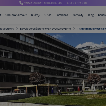
Volejte zdarma!
+420 800 800 099
— Po-Čt 8-17, Pá 8-16
t
Chci pronajmout
Služby
O nás
Reference
Kontakty
Blog
Kariér
 novostavby
Developerské projekty a novostavby Brno
Titanium Business Com