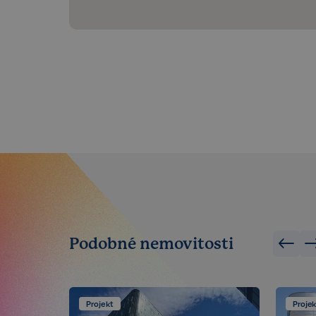
Kategorie Nezbytné um
nelze webové stránky 
bezpečného provozu 
Název
_GRECAPTCHA
CookieScriptConse
Podobné nemovitosti
sp_t
sp_landing
Projekt
Projek