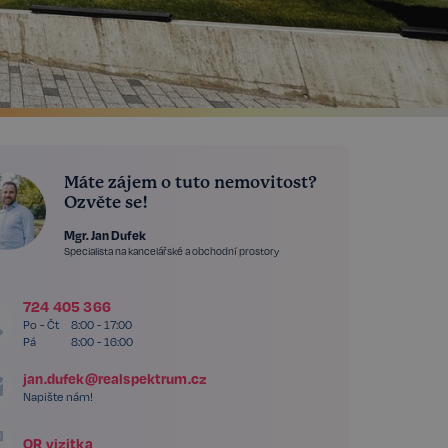
Máte zájem o tuto nemovitost?
Ozvěte se!
Mgr. Jan Dufek
Specialista na kancelářské a obchodní prostory
724 405 366
Po - Čt
8:00 - 17:00
Pá
8:00 - 16:00
jan.dufek@realspektrum.cz
Napište nám!
QR vizitka