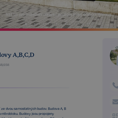
Náš tip:
pro prohlížení obrázků použijte šipky doleva a doprava.
ovy A,B,C,D
SB/238
í ze dvou samostatných budov. Budova A, B
o vnitrobloku. Budovy jsou propojeny