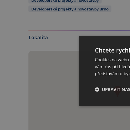
Developerské projekty a novostavby
Developerské projekty a novostavby Brno
Lokalita
Chcete rychl
Cookies na webu R
vám čas při hled
představám o bydl
UPRAVIT NA
Nezbytné