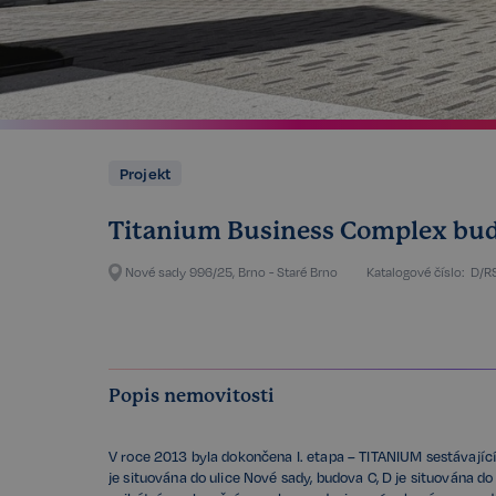
Projekt
Titanium Business Complex bud
Nové sady 996/25, Brno - Staré Brno
Katalogové číslo:
D/R
Popis nemovitosti
V roce 2013 byla dokončena I. etapa – TITANIUM sestávajíc
je situována do ulice Nové sady, budova C, D je situována d