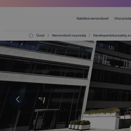
Nabídka nemovitostí
Chci proda
Úvod
Nemovitosti na prodej
Developerské projekty a