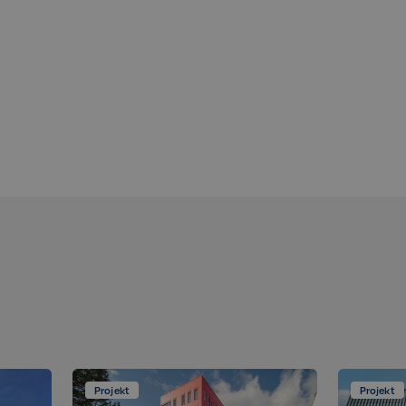
Bez této kategorie
zbytná pro zajištění
tění potřebný
čelem provedení
 Cookie-Script.com
 se soubory cookie
cookie Cookie-
integrovaného
ek žádné funkce
integrovaného
ek žádné funkce
Projekt
Projekt