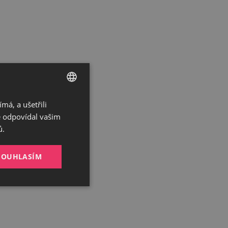
á, a ušetřili
CZECH
ě odpovídal vašim
GERMAN
ů.
ENGLISH
SOUHLASÍM
Nezařazené
soubory