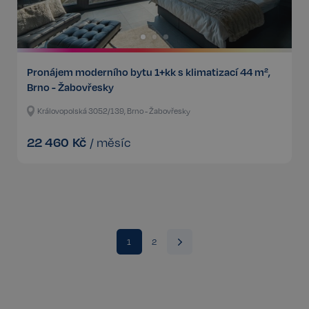
Funkční
Nezařazené
soubory
Pronájem moderního bytu 1+kk s klimatizací 44 m²,
Brno - Žabovřesky
Královopolská 3052/139, Brno - Žabovřesky
Nezbytné
Výkonnostní
Cílení
22 460
Kč
/
měsíc
Funkční
Nezařazené soubory
Kategorie Nezbytné umožňuje základní funkce
webových stránek, jako je přihlášení uživatele a
správa účtu. Bez této kategorie nelze webové
stránky řádně používat. Tato kategorie je vždy
povolena a zahrnuje také uložení, která jsou
nezbytná pro zajištění bezpečného provozu našich
1
2
služeb.
Poskytovatel /
Název
Vyprší
Doména
_GRECAPTCHA
5 měsíců
Google LLC
3 týdny
www.google.com