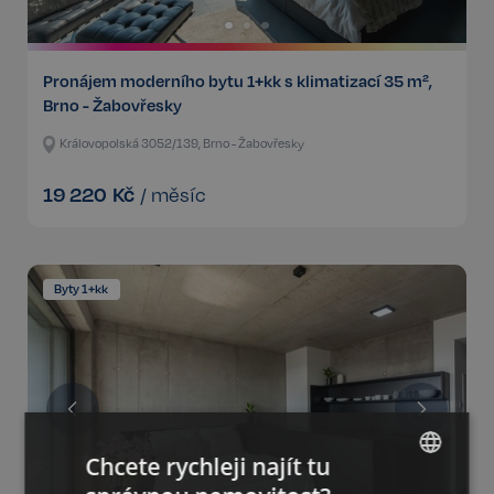
Pronájem moderního bytu 1+kk s klimatizací 35 m²,
Brno - Žabovřesky
Královopolská 3052/139, Brno - Žabovřesky
19 220
Kč
/
měsíc
Byty 1+kk
Chcete rychleji najít tu