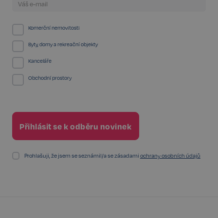
VISITOR_PRIVACY_METADATA
5 měsíců
YouTube
4 týdny
.youtube.com
Komerční nemovitosti
Byty, domy a rekreační objekty
Kanceláře
Obchodní prostory
Prohlašuji, že jsem se seznámil/a se zásadami
ochrany osobních údajů
Storage declaration
Storage
Název
P