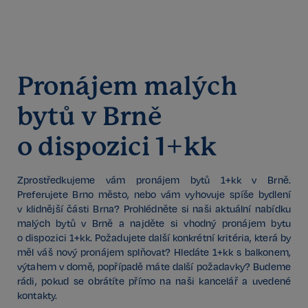
Pronájem malých
Google
CookieScriptConsent
6 měsíců
CookieScript
Privacy Policy
.realspektrum.cz
bytů v Brně
o dispozici 1+kk
Zprostředkujeme vám pronájem bytů 1+kk v Brně.
Preferujete Brno město, nebo vám vyhovuje spíše bydlení
v klidnější části Brna? Prohlédněte si naši aktuální nabídku
malých bytů v Brně a najděte si vhodný pronájem bytu
o dispozici 1+kk. Požadujete další konkrétní kritéria, která by
sp_t
11 měsíců
Spotify Inc.
měl váš nový pronájem splňovat? Hledáte 1+kk s balkonem,
4 týdny
.spotify.com
výtahem v domě, popřípadě máte další požadavky? Budeme
rádi, pokud se obrátíte přímo na naši kancelář a uvedené
kontakty.