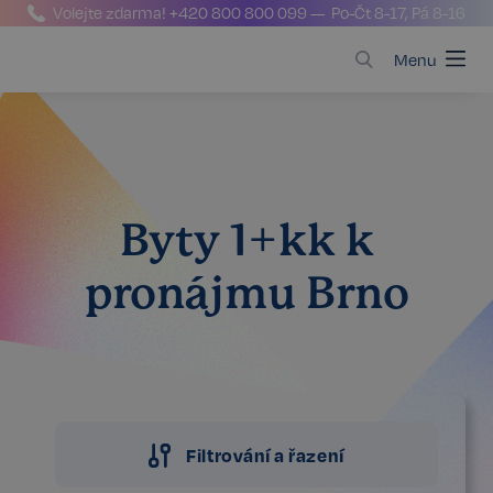
Volejte zdarma!
+420 800 800 099
— Po-Čt 8-17, Pá 8-16
Menu
Byty 1+kk k
pronájmu Brno
Filtrování a řazení