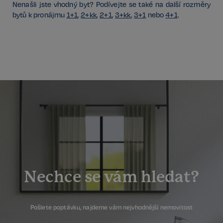
Nenašli jste vhodný byt? Podívejte se také na další rozměry
bytů k pronájmu
1+1
,
2+kk
,
2+1
,
3+kk
,
3+1
nebo
4+1
.
sp_landing
1 den
Spotify Inc.
.spotify.com
FPGSID
29 minut
Google
57 sekund
.realspektrum.cz
Nechce se vám hledat?
PHPSESSID
Zavřením
PHP.net
prohlížeče
www.realspektrum.cz
Pošlete poptávku, najdeme vám nejvhodnější nemovitost