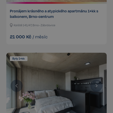
Pronájem krásného a atypického apartmánu 1+kk s
balkonem, Brno-centrum
Koliště 141/47, Brno - Zábrdovice
21 000
Kč
/
měsíc
Byty 1+kk