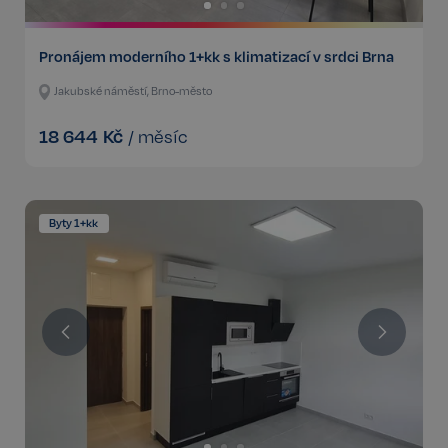
Pronájem moderního 1+kk s klimatizací v srdci Brna
Jakubské náměstí, Brno-město
18 644
Kč
/
měsíc
Byty 1+kk