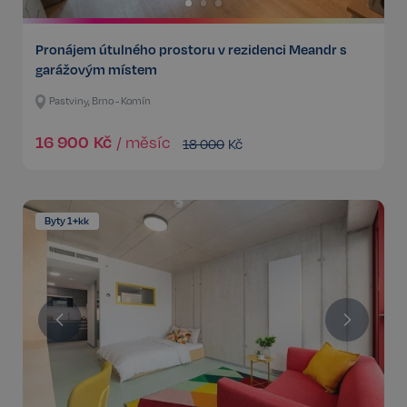
Pronájem útulného prostoru v rezidenci Meandr s
garážovým místem
Pastviny, Brno - Komín
16 900
Kč
/
měsíc
18 000
Kč
Byty 1+kk