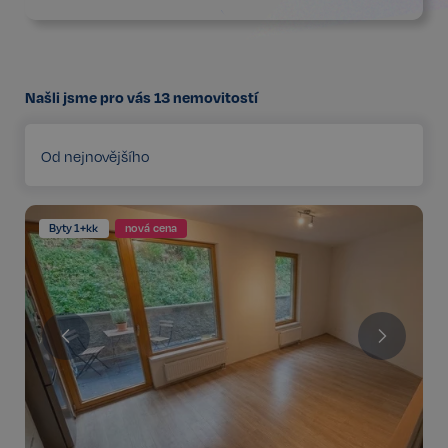
Našli jsme pro vás
13
nemovitostí
Od nejnovějšího
Byty 1+kk
nová cena