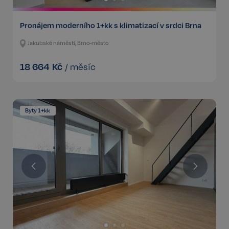
Pronájem moderního 1+kk s klimatizací v srdci Brna
Jakubské náměstí, Brno-město
18 664
Kč
/
měsíc
Byty 1+kk