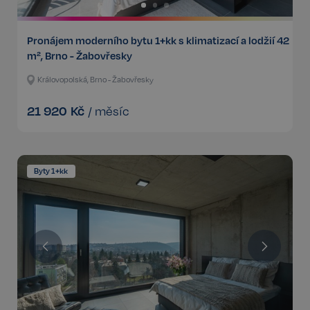
Pronájem moderního bytu 1+kk s klimatizací a lodžií 42
m², Brno - Žabovřesky
Královopolská, Brno - Žabovřesky
21 920
Kč
/
měsíc
Byty 1+kk