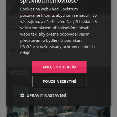
správnou nemovitost?
CZECH
Cookies na webu Real Spektrum
GERMAN
používáme k tomu, abychom se naučili, co
ENGLISH
vás zajímá, a ušetřili vám čas při hledání. S
Pronájem moderního bytu 1+kk s klimatizací a lodžií 37
vaším souhlasem přizpůsobíme obsah
m², Brno - Žabovřesky
webu tak, aby přesně odpovídal vašim
Královopolská 3052/139, Brno - Žabovřesky
představám o bydlení či podnikání.
Přečtěte si naše
zásady ochrany osobních
20 300
Kč
/
měsíc
údajů.
ANO, SOUHLASÍM
Byty 1+kk
POUZE NEZBYTNÉ
UPRAVIT NASTAVENÍ
Nezbytné
Výkonnostní
Cílení