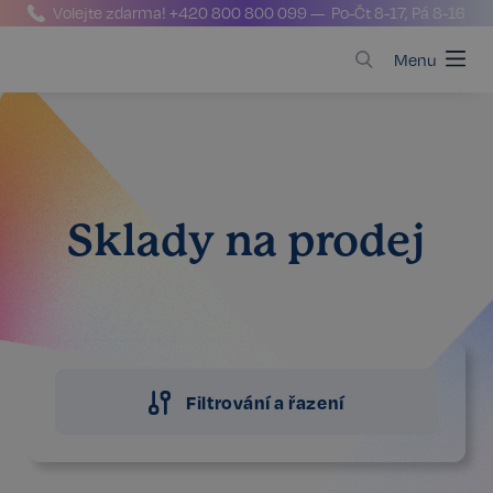
Volejte zdarma!
+420 800 800 099
— Po-Čt 8-17, Pá 8-16
Menu
Sklady na prodej
Filtrování a řazení