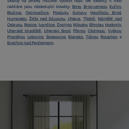
Sklady na prodej můžete vybírat např. dle lokality. V naší
Název
Vyprší
Doména
nabídce jsou následující lokality:
Brno
,
Brno-venkov
,
Kuřim
,
_GRECAPTCHA
5 měsíců
Blučina
,
Ostrovačice
,
Popůvky
,
Svitavy
,
Havlíčkův Brod
,
Google LLC
3 týdny
www.google.com
Humpolec
,
Žďár nad Sázavou
,
Jihlava
,
Třebíč
,
Náměšť nad
Oslavou
,
Rosice
,
Ivančice
,
Znojmo
,
Mikulov
,
Břeclav
,
Hodonín
,
Uherské Hradiště
,
Uherský Brod
,
Přerov
,
Olomouc
,
Vyškov
,
Prostějov
,
Letovice
,
Boskovice
,
Blansko
,
Tišnov
,
Rousínov
a
Bystřice nad Perštejnem
.
Google
CookieScriptConsent
6 měsíců
CookieScript
Privacy Policy
.realspektrum.cz
sp_t
11 měsíců
Spotify Inc.
4 týdny
.spotify.com