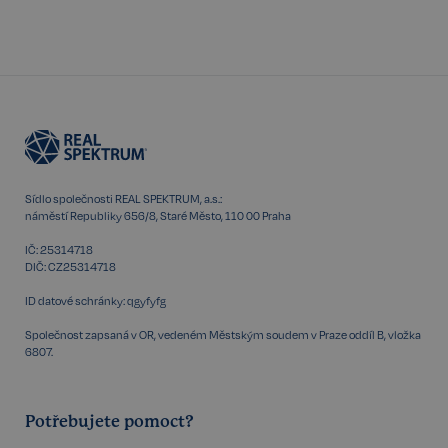
VISITOR_PRIVACY_METADATA
5 měsíců
YouTube
4 týdny
.youtube.com
Sídlo společnosti REAL SPEKTRUM, a.s.:
náměstí Republiky 656/8, Staré Město, 110 00 Praha
IČ: 25314718
DIČ: CZ25314718
ID datové schránky: qgyfyfg
Společnost zapsaná v OR, vedeném Městským soudem v Praze oddíl B, vložka
6807.
Potřebujete pomoct?