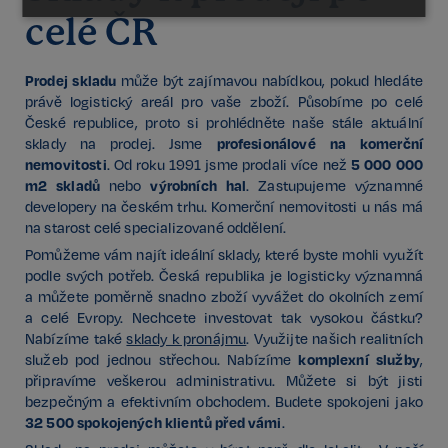
Nezbytné
Výkonnostní
Cílení
celé ČR
Prodej skladu
může být zajímavou nabídkou, pokud hledáte
Funkční
Nezařazené
právě logistický areál pro vaše zboží. Působíme po celé
soubory
České republice, proto si prohlédněte naše stále aktuální
profesionálové na komerční
sklady na prodej. Jsme
nemovitosti
5 000 000
. Od roku 1991 jsme prodali více než
m
2
skladů
výrobních hal
nebo
. Zastupujeme významné
developery na českém trhu. Komerční nemovitosti u nás má
na starost celé specializované oddělení.
Pomůžeme vám najít ideální sklady, které byste mohli využít
Nezbytné
Výkonnostní
Cílení
podle svých potřeb. Česká republika je logisticky významná
Funkční
Nezařazené soubory
a můžete poměrně snadno zboží vyvážet do okolních zemí
a celé Evropy. Nechcete investovat tak vysokou částku?
Kategorie Nezbytné umožňuje základní funkce
webových stránek, jako je přihlášení uživatele a
Nabízíme také
sklady k pronájmu
. Využijte našich realitních
správa účtu. Bez této kategorie nelze webové
komplexní služby
služeb pod jednou střechou. Nabízíme
,
stránky řádně používat. Tato kategorie je vždy
připravíme veškerou administrativu. Můžete si být jisti
povolena a zahrnuje také uložení, která jsou
nezbytná pro zajištění bezpečného provozu našich
bezpečným a efektivním obchodem. Budete spokojeni jako
služeb.
32 500 spokojených klientů před vámi
.
Poskytovatel /