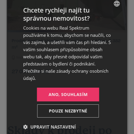
Chcete rychleji najít tu
správnou nemovitost?
CZECH
Cookies na webu Real Spektrum
GERMAN
používáme k tomu, abychom se naučili, co
ENGLISH
Prodej výrobně/skladové haly na sever od Brna, 1 382
vás zajímá, a ušetřili vám čas při hledání. S
m²
vaším souhlasem přizpůsobíme obsah
webu tak, aby přesně odpovídal vašim
Nedvědice 434
představám o bydlení či podnikání.
27 000 000
Kč
Přečtěte si naše
zásady ochrany osobních
údajů.
ANO, SOUHLASÍM
POUZE NEZBYTNÉ
UPRAVIT NASTAVENÍ
Sklady k prodeji po