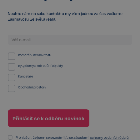
Nechte nám na sebe kontakt a my vám jednou za čas zašleme
zajímavosti ze světa realit.
Komerční nemovitosti
Byty, domy a rekreační objekty
Kanceláře
Obchodní prostory
udid
.realspektrum.cz
4 týdny 2
dny
Prohlašuji, že jsem se seznámil/a se zásadami
ochrany osobních údajů