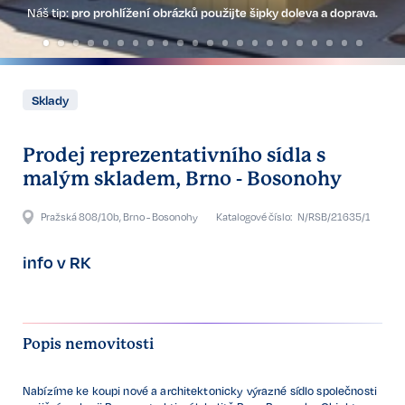
Náš tip:
pro prohlížení obrázků použijte šipky doleva a doprava.
Sklady
Prodej reprezentativního sídla s
malým skladem, Brno - Bosonohy
Pražská 808/10b, Brno - Bosonohy
Katalogové číslo:
N/RSB/21635/1
info v RK
Popis nemovitosti
Nabízíme ke koupi nové a architektonicky výrazné sídlo společnosti