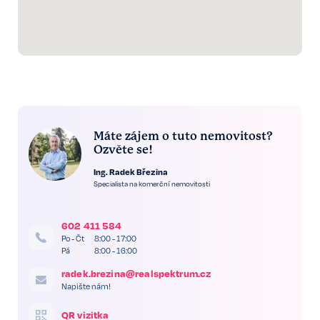
Máte zájem o tuto nemovitost?
Ozvěte se!
Ing. Radek Březina
Specialista na komerční nemovitosti
602 411 584
Po - Čt
8:00 - 17:00
Pá
8:00 - 16:00
radek.brezina@realspektrum.cz
Napište nám!
QR vizitka