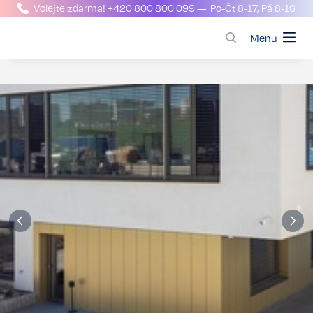
Volejte zdarma!
+420 800 800 099
— Po-Čt 8-17, Pá 8-16
Menu