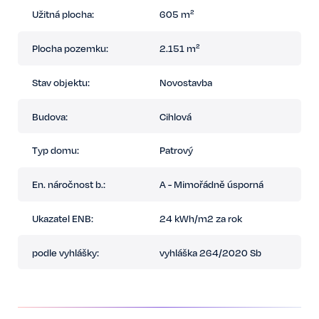
Užitná plocha:
605 m²
Plocha pozemku:
2.151 m²
Stav objektu:
Novostavba
Budova:
Cihlová
Typ domu:
Patrový
En. náročnost b.:
A - Mimořádně úsporná
Ukazatel ENB:
24 kWh/m2 za rok
podle vyhlášky:
vyhláška 264/2020 Sb