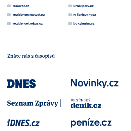
rsaukce.cz
urbanpark.cz
rezidenceametyst.cz
rdjiznisvahy.cz
rezidencekrokus.cz
boxykurim.cz
Znáte nás z časopisů