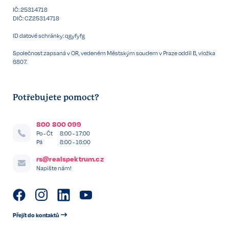
IČ: 25314718
DIČ: CZ25314718
ID datové schránky: qgyfyfg
Společnost zapsaná v OR, vedeném Městským soudem v Praze oddíl B, vložka
6807.
Potřebujete pomoct?
800 800 099
Po - Čt
8:00 - 17:00
Pá
8:00 - 16:00
rs@realspektrum.cz
Napište nám!
Přejít do kontaktů