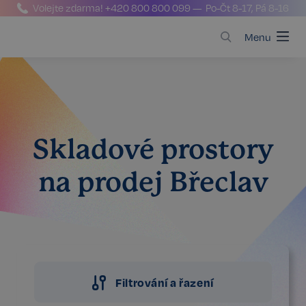
Volejte zdarma!
+420 800 800 099
— Po-Čt 8-17, Pá 8-16
Menu
Skladové prostory
na prodej Břeclav
Filtrování a řazení