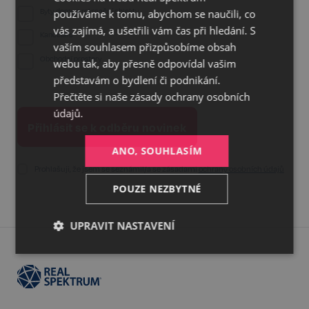
GERMAN
Byty, domy a rekreační objekty
používáme k tomu, abychom se naučili, co
ENGLISH
vás zajímá, a ušetřili vám čas při hledání. S
Kanceláře
vaším souhlasem přizpůsobíme obsah
Obchodní prostory
webu tak, aby přesně odpovídal vašim
představám o bydlení či podnikání.
Přečtěte si naše
zásady ochrany osobních
údajů.
ANO, SOUHLASÍM
Prohlašuji, že jsem se seznámil/a se zásadami
ochrany osobních údajů
POUZE NEZBYTNÉ
UPRAVIT NASTAVENÍ
Nezbytné
Výkonnostní
Cílení