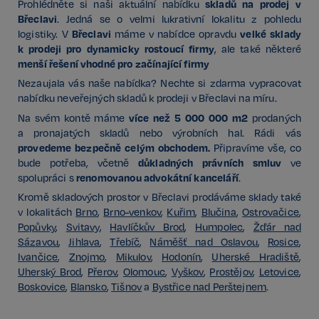
skladů na prodej v
Prohlédněte si naši aktuální nabídku
Břeclavi
. Jedná se o velmi lukrativní lokalitu z pohledu
Břeclavi
velké sklady
logistiky. V
máme v nabídce opravdu
k prodeji pro dynamicky rostoucí firmy
, ale také některé
menší řešení vhodné pro začínající firmy
Nezaujala vás naše nabídka? Nechte si zdarma vypracovat
nabídku neveřejných skladů k prodeji v Břeclavi na míru.
více než 5 000 000 m2
Na svém kontě máme
prodaných
a pronajatých skladů nebo výrobních hal. Rádi vás
provedeme bezpečně celým obchodem.
Připravíme vše, co
důkladných právních smluv
bude potřeba, včetně
ve
renomovanou advokátní kanceláří
spolupráci s
.
Kromě skladových prostor v Břeclavi prodáváme sklady také
v lokalitách
Brno
,
Brno-venkov
,
Kuřim
,
Blučina
,
Ostrovačice
,
Popůvky
,
Svitavy
,
Havlíčkův Brod
,
Humpolec
,
Žďár nad
Sázavou
,
Jihlava
,
Třebíč
,
Náměšť nad Oslavou
,
Rosice
,
Ivančice
,
Znojmo
,
Mikulov
,
Hodonín
,
Uherské Hradiště
,
Uherský Brod
,
Přerov
,
Olomouc
,
Vyškov
,
Prostějov
,
Letovice
,
Boskovice
,
Blansko
,
Tišnov
a
Bystřice nad Perštejnem
.