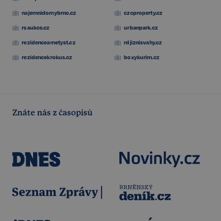
najemnidomybrno.cz
czcproperty.cz
rsaukce.cz
urbanpark.cz
rezidenceametyst.cz
rdjiznisvahy.cz
rezidencekrokus.cz
boxykurim.cz
Znáte nás z časopisů
udid
.realspektrum.cz
4 týdny 2
dny
VISITOR_PRIVACY_METADATA
5 měsíců
YouTube