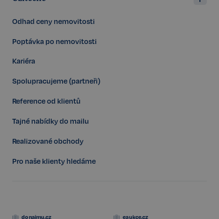
sp_landing
1 den
Spotify Inc.
Odhad ceny nemovitosti
.spotify.com
Poptávka po nemovitosti
Kariéra
Spolupracujeme (partneři)
FPGSID
29 minut
Google
57 sekund
.realspektrum.cz
Reference od klientů
Tajné nabídky do mailu
Realizované obchody
PHPSESSID
Zavřením
PHP.net
Pro naše klienty hledáme
prohlížeče
www.realspektrum.cz
donajmu.cz
eaukce.cz