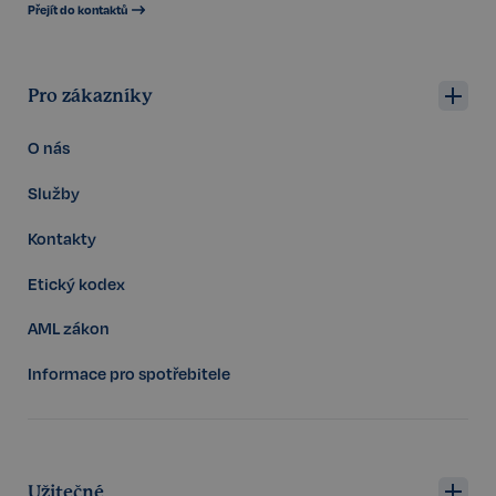
Přejít do kontaktů
Google
Pro zákazníky
CookieScriptConsent
6 měsíců
CookieScript
Privacy Policy
.realspektrum.cz
O nás
Služby
Kontakty
Etický kodex
AML zákon
sp_t
11 měsíců
Spotify Inc.
Informace pro spotřebitele
4 týdny
.spotify.com
Užitečné