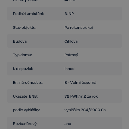
Podlaží umístění:
3. NP
Stav objektu:
Po rekonstrukci
Budova:
Cihlová
Typ domu:
Patrový
K dispozici:
Ihned
En. náročnost b.:
B - Velmi úsporná
Ukazatel ENB:
72 kWh/m2 za rok
podle vyhlášky:
vyhláška 264/2020 Sb
Bezbariérový:
ano