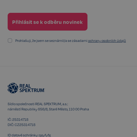
FPGSID
29 minut
Google
Prohlašuji, že jsem se seznámil/a se zásadami
ochrany osobních údajů
57 sekund
.realspektrum.cz
PHPSESSID
Zavřením
PHP.net
prohlížeče
www.realspektrum.cz
Sídlo společnosti REAL SPEKTRUM, a.s.:
náměstí Republiky 656/8, Staré Město, 110 00 Praha
IČ: 25314718
DIČ: CZ25314718
ID datové schránky: qgyfyfg