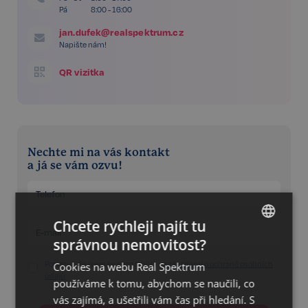
Pá
8:00 - 16:00
jan.dufek@realspektrum.cz
Napište nám!
QR vizitka
Nechte mi na vás kontakt
a já se vám ozvu!
Chcete rychleji najít tu
správnou nemovitost?
CZECH
Potvrzuji, že jsem se seznámil/a se
zásadami o ochraně osobních
Cookies na webu Real Spektrum
GERMAN
údajů
používáme k tomu, abychom se naučili, co
ENGLISH
vás zajímá, a ušetřili vám čas při hledání. S