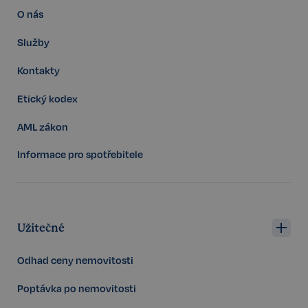
O nás
Služby
Kontakty
Etický kodex
AML zákon
Informace pro spotřebitele
Storage declaration
Užitečné
Storage
Název
P
type
Odhad ceny nemovitosti
szn:idnts:cch
Místní
úložiště
Poptávka po nemovitosti
_cltk
Úložiště
relace