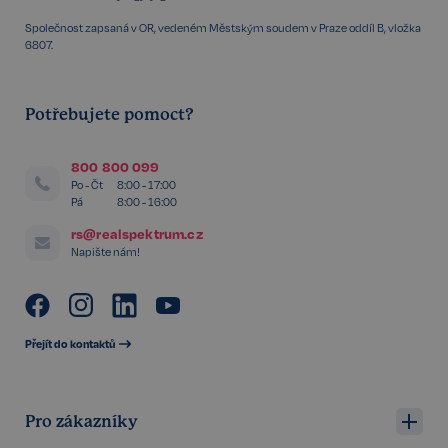
Společnost zapsaná v OR, vedeném Městským soudem v Praze oddíl B, vložka
6807.
Potřebujete pomoct?
800 800 099
Po - Čt
8:00 - 17:00
udid
.realspektrum.cz
4 týdny 2
dny
Pá
8:00 - 16:00
rs@realspektrum.cz
Napište nám!
Přejít do kontaktů
VISITOR_PRIVACY_METADATA
5 měsíců
YouTube
4 týdny
.youtube.com
Pro zákazníky