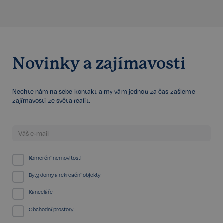
Google
CookieScriptConsent
6 měsíců
CookieScript
Privacy Policy
.realspektrum.cz
Novinky a zajímavosti
Nechte nám na sebe kontakt a my vám jednou za čas zašleme
zajímavosti ze světa realit.
sp_t
11 měsíců
Spotify Inc.
4 týdny
.spotify.com
Komerční nemovitosti
Byty, domy a rekreační objekty
Kanceláře
Obchodní prostory
sp_landing
1 den
Spotify Inc.
.spotify.com