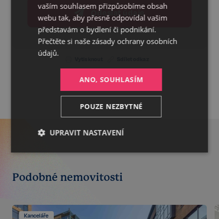
vaším souhlasem přizpůsobíme obsah
Odeslat údaje
webu tak, aby přesně odpovídal vašim
představám o bydlení či podnikání.
Přečtěte si naše
zásady ochrany osobních
údajů.
Vytisknout
Sdílet odkaz
ANO, SOUHLASÍM
POUZE NEZBYTNÉ
UPRAVIT NASTAVENÍ
Nezbytné
Výkonnostní
Cílení
Podobné nemovitosti
Funkční
Nezařazené
soubory
Kanceláře