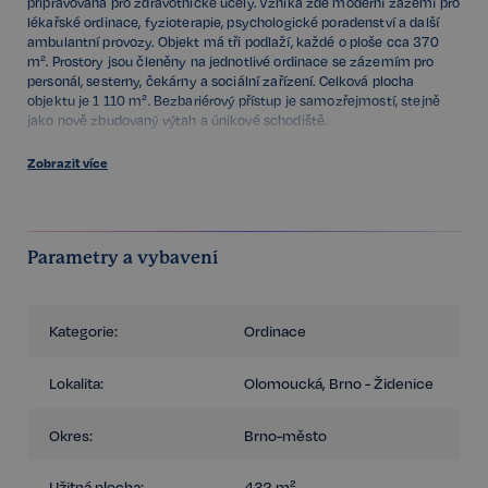
připravovaná pro zdravotnické účely. Vzniká zde moderní zázemí pro
lékařské ordinace, fyzioterapie, psychologické poradenství a další
ambulantní provozy. Objekt má tři podlaží, každé o ploše cca 370
m². Prostory jsou členěny na jednotlivé ordinace se zázemím pro
personál, sesterny, čekárny a sociální zařízení. Celková plocha
objektu je 1 110 m². Bezbariérový přístup je samozřejmostí, stejně
jako nově zbudovaný výtah a únikové schodiště.
Celková výměra 432 m².
Zobrazit více
Budova se nachází v uzavřeném areálu, do kterého byl nově
zbudován přímý vstup od tramvajové zastávky Životského. Pro
klienty je k dispozici městské parkování přímo před areálem. V
areálu se nachází i obědové a snídaňové bistro. Pro zaměstnance je
Parametry a vybavení
zajištěn dostatek parkovacích míst.
Projekt je nyní ve fázi rekonstrukce. Prostory budou kolaudovány
jako ordinace.
Kategorie:
Ordinace
Lokalita:
Olomoucká, Brno - Židenice
Okres:
Brno-město
Užitná plocha:
432 m²