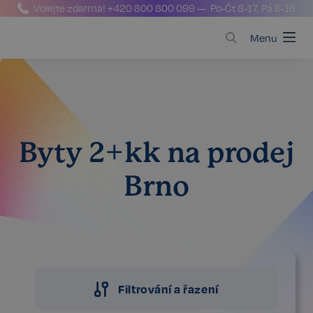
Volejte zdarma!
+420 800 800 099
— Po-Čt 8-17, Pá 8-16
Menu
Byty 2+kk na prodej
Brno
Filtrování a řazení