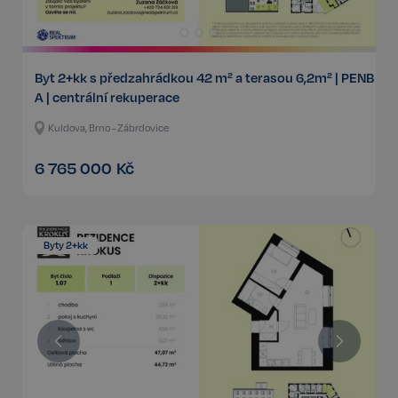
Byt 2+kk s předzahrádkou 42 m² a terasou 6,2m² | PENB
A | centrální rekuperace
Kuldova, Brno - Zábrdovice
6 765 000
Kč
Byty 2+kk