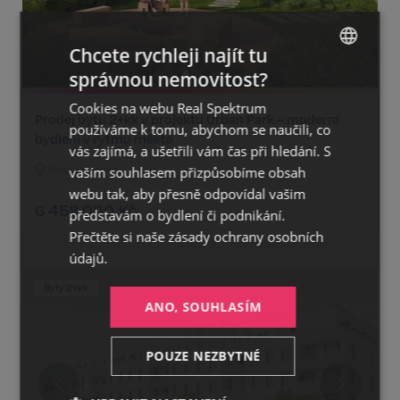
Chcete rychleji najít tu
správnou nemovitost?
CZECH
Cookies na webu Real Spektrum
GERMAN
Prodej bytu 2+kk v projektu Urban Park – moderní
používáme k tomu, abychom se naučili, co
bydlení v rytmu města
ENGLISH
vás zajímá, a ušetřili vám čas při hledání. S
vaším souhlasem přizpůsobíme obsah
Brno - Husovice
webu tak, aby přesně odpovídal vašim
6 458 000
Kč
představám o bydlení či podnikání.
Přečtěte si naše
zásady ochrany osobních
údajů.
Byty 2+kk
ANO, SOUHLASÍM
POUZE NEZBYTNÉ