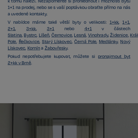
sp_t
11 měsíců
k tomu náleží. Nezapomeňte si prohlédnout i možnosti bytů
Spotify Inc.
4 týdny
.spotify.com
1+1 na prodej, nebo se s vaší poptávkou obraťte přímo na nás
a uvedené kontakty.
V nabídce máme také větší byty o velikosti:
1+kk
,
1+1
,
2+1
,
3+kk
,
3+1
nebo
4+1
v částech
Slatina
,
Bystrc
,
Líšeň
,
Černovice
,
Lesná
,
Vinohrady
,
Židenice
,
Krá
Pole
,
Řečkovice
,
Starý Lískovec
,
Černá Pole
,
Medlánky
,
Nový
Lískovec
,
Komín
a
Žabovřesky
.
sp_landing
1 den
Spotify Inc.
.spotify.com
Pokud nepotřebujete kupovat, můžete si
pronajmout byt
2+kk v Brně
.
FPGSID
29 minut
Google
57 sekund
.realspektrum.cz
PHPSESSID
Zavřením
PHP.net