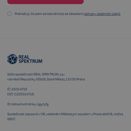
Storage declaration
Prohlašuji, že jsem se seznámil/a se zásadami
ochrany osobních údajů
Storage
Název
P
type
szn:idnts:cch
Místní
úložiště
_cltk
Úložiště
relace
_gcl_ls
Místní
úložiště
sid
Místní
Sídlo společnosti REAL SPEKTRUM, a.s.:
úložiště
náměstí Republiky 656/8, Staré Město, 110 00 Praha
snowplowOutQueue_ecotrack_cf_get.expires
Místní
úložiště
IČ: 25314718
DIČ: CZ25314718
snowplowOutQueue_ecotrack_cf_get
Místní
úložiště
ID datové schránky: qgyfyfg
ssupp_0bf04d43d188efa067cf2e693398076a956a1c6a
Místní
Společnost zapsaná v OR, vedeném Městským soudem v Praze oddíl B, vložka
úložiště
6807.