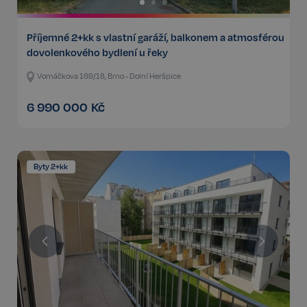
Příjemné 2+kk s vlastní garáží, balkonem a atmosférou
dovolenkového bydlení u řeky
Vomáčkova 169/18, Brno - Dolní Heršpice
6 990 000
Kč
Byty 2+kk