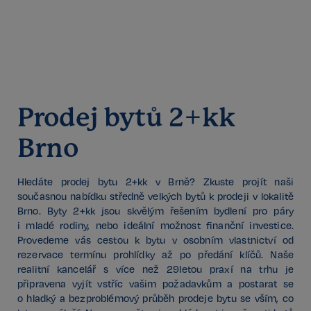
Poskytovatel /
Název
Vyprší
Doména
_GRECAPTCHA
5 měsíců
Google LLC
3 týdny
www.google.com
Prodej bytů 2+kk
Brno
Google
CookieScriptConsent
6 měsíců
CookieScript
Privacy Policy
.realspektrum.cz
Hledáte prodej bytu 2+kk v Brně? Zkuste projít naši
současnou nabídku středně velkých bytů k prodeji v lokalitě
Brno. Byty 2+kk jsou skvělým řešením bydlení pro páry
i mladé rodiny, nebo ideální možnost finanční investice.
Provedeme vás cestou k bytu v osobním vlastnictví od
rezervace termínu prohlídky až po předání klíčů. Naše
realitní kancelář s více než 29letou praxí na trhu je
připravena vyjít vstříc vašim požadavkům a postarat se
o hladký a bezproblémový průběh prodeje bytu se vším, co