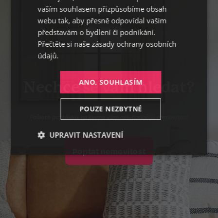
vaším souhlasem přizpůsobíme obsah
webu tak, aby přesně odpovídal vašim
představám o bydlení či podnikání.
Přečtěte si naše
zásady ochrany osobních
údajů.
ANO, SOUHLASÍM
Nechce se vám hledat?
POUZE NEZBYTNÉ
Pošlete poptávku, najdeme vám nejvhodnější nemovitost
UPRAVIT NASTAVENÍ
Poptat nemovitost
Nezbytné
Výkonnostní
Cílení
Funkční
Nezařazené
soubory