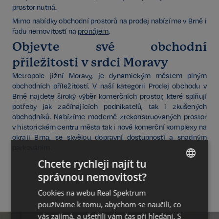
prostor nutná.
Mimo nabídky obchodní prostorů na prodej nabízíme v Brně i
řadu nemovitostí na
pronájem
.
Objevte své obchodní
příležitosti v srdci Moravy
Metropole jižní Moravy, je dynamickým městem plným
obchodních příležitostí. V naší kategorii Prodej obchodu v
Brně najdete široký výběr komerčních prostor, které splňují
potřeby jak začínajících podnikatelů, tak i zkušených
obchodníků. Nabízíme moderně zrekonstruovaných prostor
v historickém centru města tak i nové komerční komplexy na
okraji Brna, se skvělou dopravní dostupností a snadným
parkováním.
Chcete rychleji najít tu
správnou nemovitost?
CZECH
Cookies na webu Real Spektrum
GERMAN
používáme k tomu, abychom se naučili, co
ENGLISH
vás zajímá, a ušetřili vám čas při hledání. S