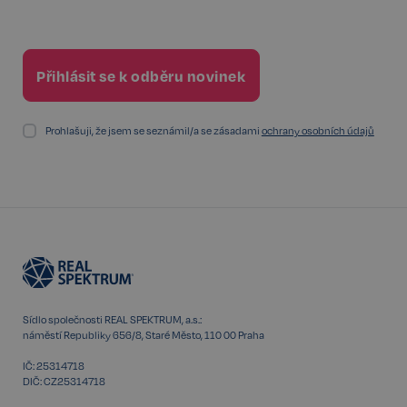
Google
CookieScriptConsent
6 měsíců
CookieScript
Privacy Policy
.realspektrum.cz
Prohlašuji, že jsem se seznámil/a se zásadami
ochrany osobních údajů
sp_t
11 měsíců
Spotify Inc.
4 týdny
.spotify.com
Sídlo společnosti REAL SPEKTRUM, a.s.:
náměstí Republiky 656/8, Staré Město, 110 00 Praha
IČ: 25314718
DIČ: CZ25314718
sp_landing
1 den
Spotify Inc.
.spotify.com