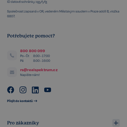
ID datové schránky: qgyfyfg
Společnost zapsaná v OR, vedeném Městským soudem v Praze oddíl B, vložka
6807.
Potřebujete pomoct?
FPGSID
29 minut
Google
57 sekund
.realspektrum.cz
800 800 099
Po - Čt
8:00 - 17:00
Pá
8:00 - 16:00
rs@realspektrum.cz
PHPSESSID
Zavřením
PHP.net
Napište nám!
prohlížeče
www.realspektrum.cz
Přejít do kontaktů
Pro zákazníky