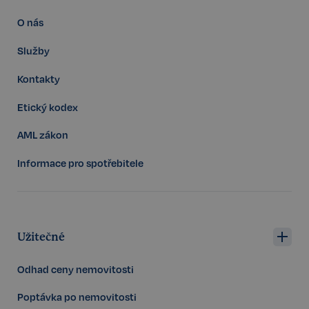
O nás
Služby
Kontakty
Etický kodex
AML zákon
udid
.realspektrum.cz
4 týdny 2
dny
Informace pro spotřebitele
Užitečné
Odhad ceny nemovitosti
VISITOR_PRIVACY_METADATA
5 měsíců
YouTube
4 týdny
.youtube.com
Poptávka po nemovitosti