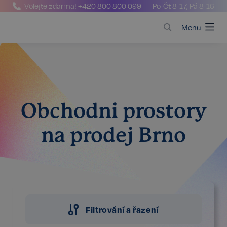
Volejte zdarma!
+420 800 800 099
— Po-Čt 8-17, Pá 8-16
Menu
Obchodni prostory
na prodej Brno
Filtrování a řazení