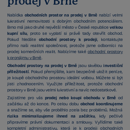
prodej v Brně
obchodních prostor na prodej v Brně
Nabídka
nabízí velmi
lukrativní nemovitosti s dobrým obchodním potenciálem.
velkou
Brno má jako druhé největší město v České republice
kupní sílu
, proto se vyplatí si právě tady otevřít obchod.
obchodní prostory k prodeji
Pokud hledáte
, kontaktujte
přímo naši realitní společnost, protože jsme odborníci na
prodej komerčních realit. Nabízíme také
obchodní prostory
k pronájmu v Brně
.
Obchodní prostory na prodej v Brně
investiční
jsou skvělou
příležitostí
. Pokud přemýšlíte, kam bezpečně uložit peníze,
je koupě obchodního prostoru ideální volbou. Můžete si být
jisti zhodnocením. Využijte příležitost, protože obchodní
prostory v Brně jsou velmi lukrativní a navíc nedostatkové.
prodej nebo koupi obchodu v Brně
Zajistíme pro vás
od
obchod koordinujeme
začátku až do konce. Po celou dobu
a snažíme se, aby vše proběhlo zcela bez problémů. Možná
rizika minimalizujeme ihned na začátku
, kdy pečlivě
připravíme právní dokumentaci a smlouvy. Vyřídíme také
kompletní administrativu, která je k prodeji obchodních