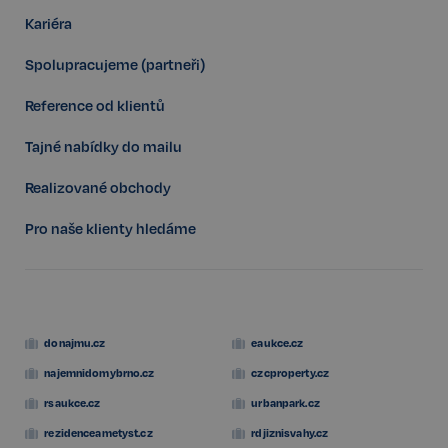
Kariéra
Spolupracujeme (partneři)
Reference od klientů
Tajné nabídky do mailu
Realizované obchody
Pro naše klienty hledáme
Storage declaration
donajmu.cz
eaukce.cz
Storage
Název
P
type
najemnidomybrno.cz
czcproperty.cz
szn:idnts:cch
Místní
rsaukce.cz
urbanpark.cz
úložiště
rezidenceametyst.cz
rdjiznisvahy.cz
_cltk
Úložiště