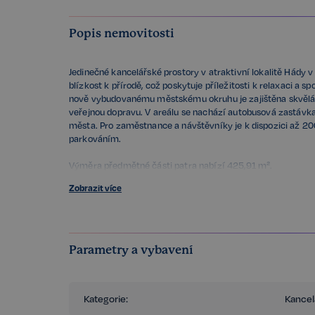
Popis nemovitosti
Jedinečné kancelářské prostory v atraktivní lokalitě Hády v
blízkost k přírodě, což poskytuje příležitosti k relaxaci a 
nově vybudovanému městskému okruhu je zajištěna skvělá d
veřejnou dopravu. V areálu se nachází autobusová zastávka,
města. Pro zaměstnance a návštěvníky je k dispozici až 200
parkováním.
Výměra předmětné části patra nabízí 425,91 m².
Dispozice:
Zobrazit více
- kanceláře různé velikosti s možností flexibilního členění
- kuchyňka + sociální zázemí
Standard prostor/budovy:
- recepce vč. ostrahy 24/7, kamerový systém, klimatizace 
přístupem, zátěžový koberec, venkovní žaluzie, LED úsporné
Parametry a vybavení
osvětlení, protipožární detektory.
- Možnost pronájmu školícího centra v suterénu budovy.
Kategorie:
Kancel
Celková plocha kancelářských prostor činí 4 130 m², s mo
920 m² a skladů o rozloze 633 m². Budova je zařazena do en