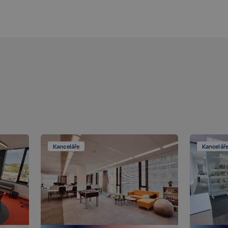
těvníka s různými
 nastavením, které
v budoucích sezeních
Popis
Kanceláře
Kancelář
Popis
t
llery, aby umožnil