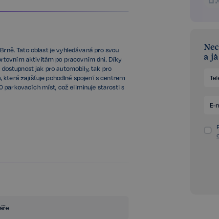
Nec
 Brně. Tato oblast je vyhledávaná pro svou
a j
sportovním aktivitám po pracovním dni. Díky
ostupnost jak pro automobily, tak pro
 která zajišťuje pohodlné spojení s centrem
 parkovacích míst, což eliminuje starosti s
s možností vytápění, výtah s bezbariérovým
 osvětlení s možností regulace intenzity
áře
žností pronájmu vytápěných dílen o výměře
ergetické třídy A, což zaručuje nejen nízké