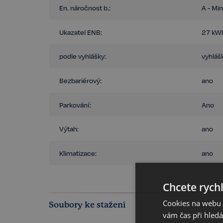
En. náročnost b.:
A - Mi
Ukazatel ENB:
27 kWh
podle vyhlášky:
vyhláš
Bezbariérový:
ano
Parkování:
Ano
Výtah:
ano
Klimatizace:
ano
Chcete rychl
Cookies na webu R
Soubory ke stažení
vám čas při hled