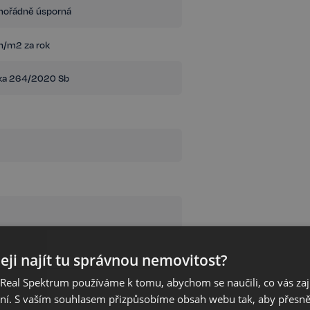
mořádně úsporná
/m2 za rok
ka 264/2020 Sb
eji najít tu správnou nemovitost?
eal Spektrum používáme k tomu, abychom se naučili, co vás zajím
ání. S vaším souhlasem přizpůsobíme obsah webu tak, aby přesn