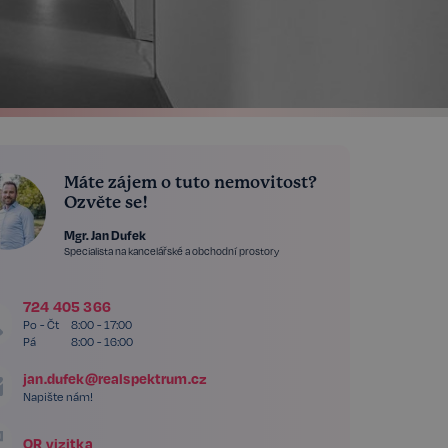
Máte zájem o tuto nemovitost?
Ozvěte se!
Mgr. Jan Dufek
Specialista na kancelářské a obchodní prostory
724 405 366
Po - Čt
8:00 - 17:00
Pá
8:00 - 16:00
jan.dufek@realspektrum.cz
Napište nám!
QR vizitka