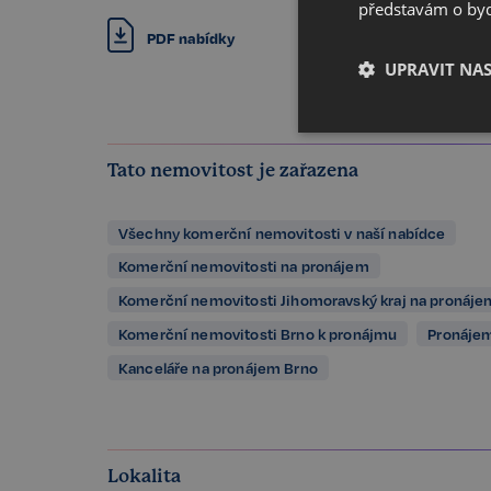
představám o bydl
PDF nabídky
UPRAVIT NA
Nezbytné
Tato nemovitost je zařazena
Všechny komerční nemovitosti v naší nabídce
Komerční nemovitosti na pronájem
Komerční nemovitosti Jihomoravský kraj na pronáje
Komerční nemovitosti Brno k pronájmu
Pronájem
Kategorie Nezbytné um
nelze webové stránky 
Kanceláře na pronájem Brno
bezpečného provozu 
Název
_GRECAPTCHA
Lokalita