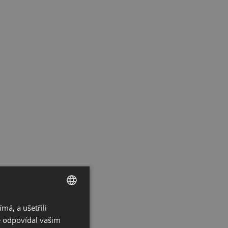
á, a ušetřili
CZECH
ě odpovídal vašim
GERMAN