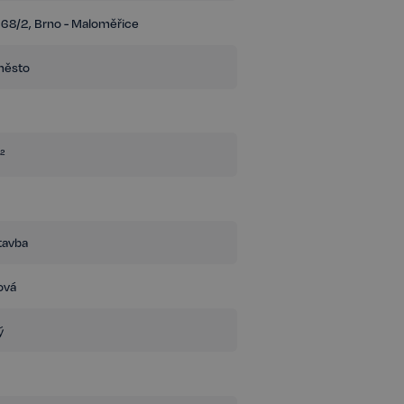
ento projekt představuje ideální řešení pro
68/2, Brno - Maloměřice
ostory.
město
²
tavba
ová
ý