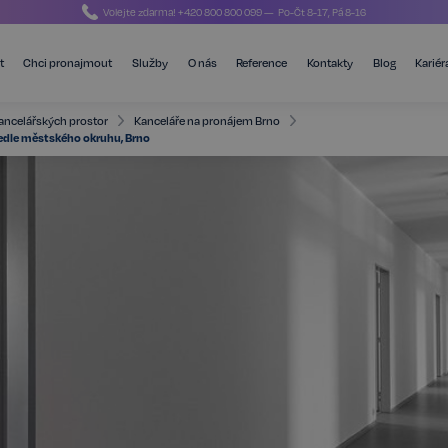
Volejte zdarma!
+420 800 800 099
— Po-Čt 8-17, Pá 8-16
t
Chci pronajmout
Služby
O nás
Reference
Kontakty
Blog
Kariér
ancelářských prostor
Kanceláře na pronájem Brno
vedle městského okruhu, Brno