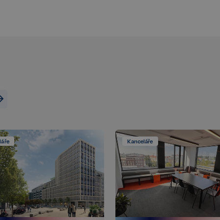
Zaznamenává údaje o souhlasu návš
zásadami ochrany osobních údajů a
zajistí, že jejich preference budou 
respektovány.
n
Storage type
Místní úložiště
Úložiště relace
Místní úložiště
Místní úložiště
ecotrack_cf_get.expires
Místní úložiště
láře
Kanceláře
ecotrack_cf_get
Místní úložiště
8efa067cf2e693398076a956a1c6a
Místní úložiště
Poskytovatel /
Poskytovatel / Doména
Vyprší
Vyprší
Popis
Doména
www.realspektrum.cz
23 hodin 53 minu
vatel /
Vyprší
Popis
.realspektrum.cz
1 rok
Tento soubor cookie je obvykle nastaven společností Dsti