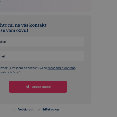
hte mi na vás kontakt
á se vám ozvu!
Potvrzuji, že jsem se seznámil/a se
zásadami o ochraně
osobních údajů
Odeslat údaje
Vytisknout
Sdílet odkaz