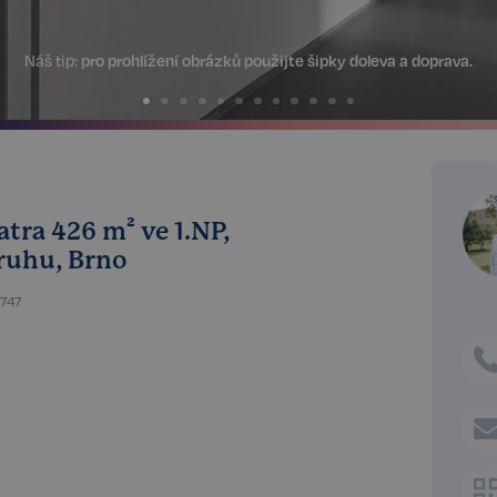
Náš tip:
pro prohlížení obrázků použijte šipky doleva a doprava.
tra 426 m² ve 1.NP,
ruhu, Brno
0747