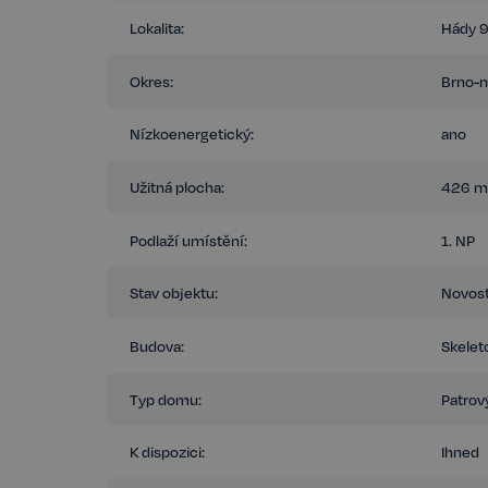
provozní náklady, ale také šetrnost k životnímu prostředí. T
Lokalita:
Hády 9
firmy hledající moderní, efektivní a ekologické pracovní pr
Okres:
Brno-
Nízkoenergetický:
ano
Užitná plocha:
426 m
Podlaží umístění:
1. NP
Stav objektu:
Novos
Budova:
Skelet
Typ domu:
Patrov
K dispozici:
Ihned