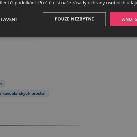
ení či podnikání. Přečtěte si naše
zásady ochrany osobních údaj
POUZE NEZBYTNÉ
STAVENÍ
ANO, 
Výkonnostní
Cílení
Funkční
m
Nezbytné
Výkonnostní
Cílení
Funkční
Nezařazené soubory
 kancelářských prostor
ožňuje základní funkce webových stránek, jako je přihlášení uživatele a správa účtu. 
řádně používat. Tato kategorie je vždy povolena a zahrnuje také uložení, která jsou ne
našich služeb.
Poskytovatel /
Vyprší
Popis
Doména
5 měsíců
Google reCAPTCHA nastaví při spuš
Google LLC
3 týdny
soubor cookie (_GRECAPTCHA) za ú
www.google.com