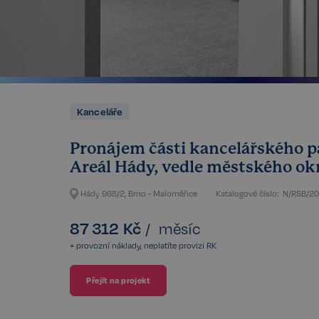
Kanceláře
Pronájem části kancelářského pa
Areál Hády, vedle městského ok
Hády 968/2, Brno - Maloměřice
Katalogové číslo:
N/RSB/2
87 312
Kč
/
měsíc
+ provozní náklady, neplatíte provizi RK
Přejít na projekt