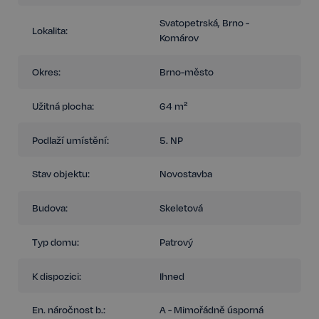
kontaktovat.
Svatopetrská, Brno -
Lokalita:
Komárov
Okres:
Brno-město
Užitná plocha:
64 m²
Podlaží umístění:
5. NP
Stav objektu:
Novostavba
Budova:
Skeletová
Typ domu:
Patrový
K dispozici:
Ihned
En. náročnost b.:
A - Mimořádně úsporná