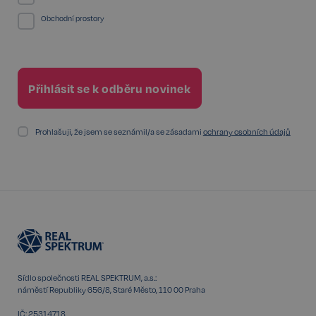
sp_landing
1 den
Spotify Inc.
.spotify.com
Obchodní prostory
FPGSID
29 minut
Google
57 sekund
.realspektrum.cz
Prohlašuji, že jsem se seznámil/a se zásadami
ochrany osobních údajů
PHPSESSID
Zavřením
PHP.net
prohlížeče
www.realspektrum.cz
Sídlo společnosti REAL SPEKTRUM, a.s.:
náměstí Republiky 656/8, Staré Město, 110 00 Praha
IČ: 25314718