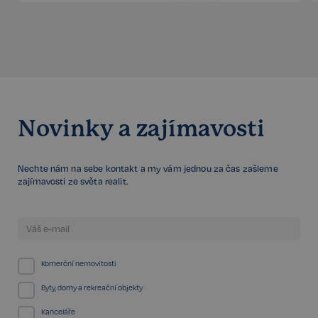
Google
CookieScriptConsent
6 měsíců
CookieScript
Privacy Policy
.realspektrum.cz
Novinky a zajímavosti
Nechte nám na sebe kontakt a my vám jednou za čas zašleme
zajímavosti ze světa realit.
sp_t
11 měsíců
Spotify Inc.
4 týdny
.spotify.com
Komerční nemovitosti
Byty, domy a rekreační objekty
Kanceláře