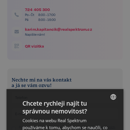
724 405 300
Po - Čt
8:00 - 17:00
Pá
8:00 - 16:00
karim.kapitancik@realspektrum.cz
Napište nám!
QR vizitka
Nechte mi na vás kontakt
a já se vám ozvu!
Chcete rychleji najít tu
správnou nemovitost?
CZECH
Cookies na webu Real Spektrum
GERMAN
používáme k tomu, abychom se naučili, co
Potvrzuji, že jsem se seznámil/a se
zásadami o ochraně osobních