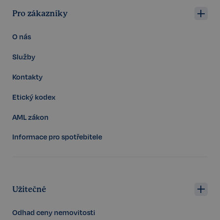
Pro zákazníky
O nás
Služby
Kontakty
Etický kodex
AML zákon
Informace pro spotřebitele
Storage declaration
Storage
Název
P
Užitečné
type
szn:idnts:cch
Místní
úložiště
Odhad ceny nemovitosti