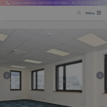
Volejte zdarma!
+420 800 800 099
— Po-Čt 8-17, Pá 8-16
Menu