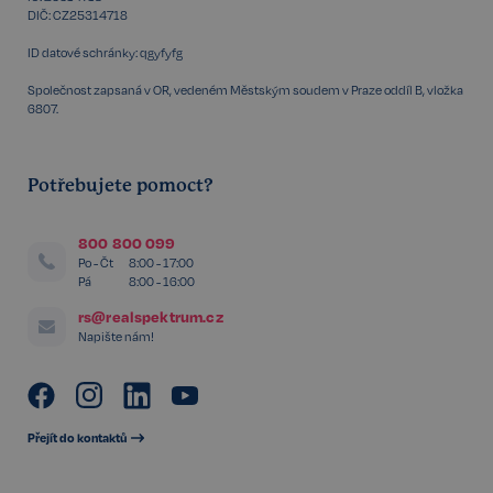
DIČ: CZ25314718
ID datové schránky: qgyfyfg
Společnost zapsaná v OR, vedeném Městským soudem v Praze oddíl B, vložka
6807.
Potřebujete pomoct?
udid
.realspektrum.cz
4 týdny 2
800 800 099
dny
Po - Čt
8:00 - 17:00
Pá
8:00 - 16:00
rs@realspektrum.cz
Napište nám!
Přejít do kontaktů
VISITOR_PRIVACY_METADATA
5 měsíců
YouTube
4 týdny
.youtube.com