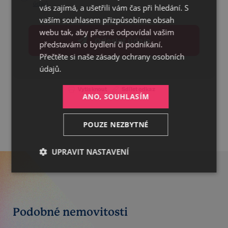
ENGLISH
údajů
vás zajímá, a ušetřili vám čas při hledání. S
vaším souhlasem přizpůsobíme obsah
webu tak, aby přesně odpovídal vašim
Odeslat údaje
představám o bydlení či podnikání.
Přečtěte si naše
zásady ochrany osobních
údajů.
Vytisknout
Sdílet odkaz
ANO, SOUHLASÍM
POUZE NEZBYTNÉ
UPRAVIT NASTAVENÍ
Nezbytné
Výkonnostní
Cílení
Podobné nemovitosti
Funkční
Nezařazené
soubory