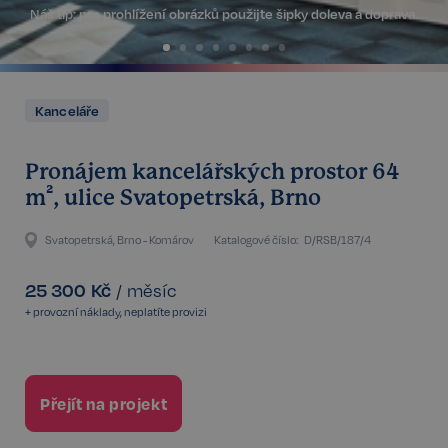
Náš tip:
pro prohlížení obrázků použijte šipky doleva a doprava.
Kanceláře
Pronájem kancelářských prostor 64
m², ulice Svatopetrská, Brno
Svatopetrská, Brno - Komárov
Katalogové číslo:
D/RSB/187/4
25 300
Kč
/
měsíc
+ provozní náklady, neplatíte provizi
Přejít na projekt