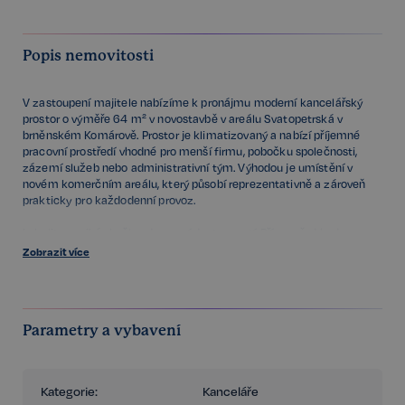
Popis nemovitosti
V zastoupení majitele nabízíme k pronájmu moderní kancelářský
prostor o výměře 64 m² v novostavbě v areálu Svatopetrská v
brněnském Komárově. Prostor je klimatizovaný a nabízí příjemné
pracovní prostředí vhodné pro menší firmu, pobočku společnosti,
zázemí služeb nebo administrativní tým. Výhodou je umístění v
novém komerčním areálu, který působí reprezentativně a zároveň
prakticky pro každodenní provoz.
Lokalita vyniká skvělou dopravní dostupností. Přímo před budovou se
nachází zastávka tramvaje, díky čemuž je centrum Brna i další části
Zobrazit více
města snadno dostupné pro zaměstnance i klienty. Velkým
benefitem je také rychlé napojení na dálnici, které ocení zejména
firmy s častým pohybem po Brně i mimo něj.
Parametry a vybavení
V bezprostředním okolí je navíc kompletní občanská vybavenost –
supermarket, restaurace i posilovna, což zvyšuje komfort
každodenního fungování v této lokalitě.
Kategorie:
Kanceláře
Pro více informací nebo sjednání prohlídky nás neváhejte