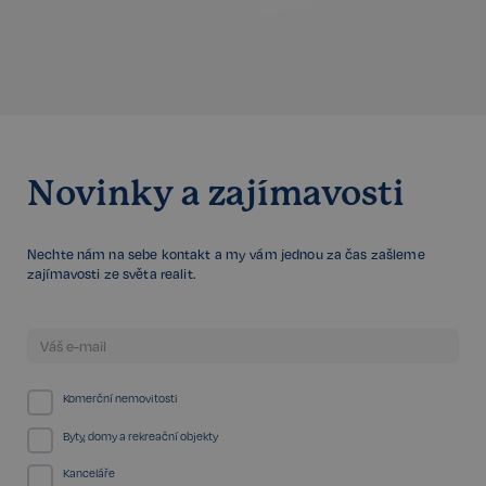
stránky řádně používat. Tato kategorie je vždy
povolena a zahrnuje také uložení, která jsou
nezbytná pro zajištění bezpečného provozu našich
služeb.
Poskytovatel /
Název
Vyprší
Doména
_GRECAPTCHA
5 měsíců
Google LLC
3 týdny
www.google.com
Novinky a zajímavosti
Nechte nám na sebe kontakt a my vám jednou za čas zašleme
zajímavosti ze světa realit.
Google
CookieScriptConsent
6 měsíců
CookieScript
Privacy Policy
.realspektrum.cz
Komerční nemovitosti
Byty, domy a rekreační objekty
Kanceláře