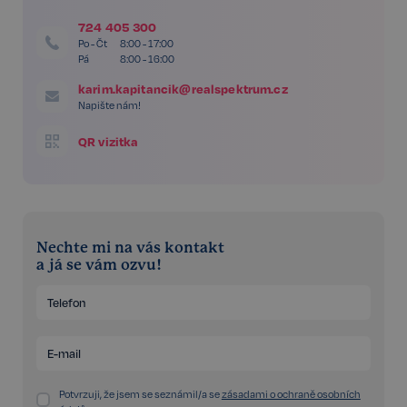
724 405 300
Po - Čt
8:00 - 17:00
Pá
8:00 - 16:00
karim.kapitancik@realspektrum.cz
Napište nám!
QR vizitka
Nechte mi na vás kontakt
a já se vám ozvu!
Potvrzuji, že jsem se seznámil/a se
zásadami o ochraně osobních