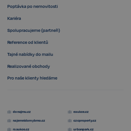
Poptávka po nemovitosti
Kariéra
Spolupracujeme (partneři)
Storage declaration
Reference od klientů
Storage
Název
P
type
Tajné nabídky do mailu
szn:idnts:cch
Místní
úložiště
Realizované obchody
_cltk
Úložiště
relace
Pro naše klienty hledáme
_gcl_ls
Místní
úložiště
sid
Místní
úložiště
snowplowOutQueue_ecotrack_cf_get.expires
Místní
úložiště
donajmu.cz
eaukce.cz
snowplowOutQueue_ecotrack_cf_get
Místní
najemnidomybrno.cz
czcproperty.cz
úložiště
rsaukce.cz
urbanpark.cz
ssupp_0bf04d43d188efa067cf2e693398076a956a1c6a
Místní