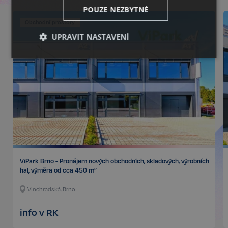
POUZE NEZBYTNÉ
Obchodní prostory
UPRAVIT NASTAVENÍ
Nezbytné
Výkonnostní
Cílení
Funkční
Nezařazené
soubory
ViPark Brno - Pronájem nových obchodních, skladových, výrobních
hal, výměra od cca 450 m²
Nezbytné
Výkonnostní
Cílení
Vinohradská, Brno
Funkční
Nezařazené soubory
info v RK
Kategorie Nezbytné umožňuje základní funkce
webových stránek, jako je přihlášení uživatele a
správa účtu. Bez této kategorie nelze webové