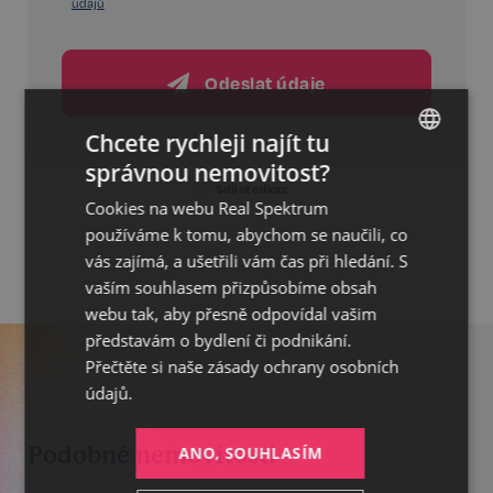
údajů
Odeslat údaje
Chcete rychleji najít tu
správnou nemovitost?
CZECH
Sdílet odkaz
Cookies na webu Real Spektrum
GERMAN
používáme k tomu, abychom se naučili, co
ENGLISH
vás zajímá, a ušetřili vám čas při hledání. S
vaším souhlasem přizpůsobíme obsah
webu tak, aby přesně odpovídal vašim
představám o bydlení či podnikání.
Přečtěte si naše
zásady ochrany osobních
údajů.
Podobné nemovitosti
ANO, SOUHLASÍM