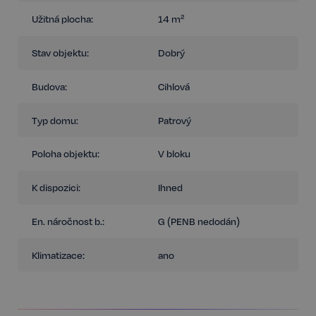
Užitná plocha:
14 m²
Stav objektu:
Dobrý
Budova:
Cihlová
Typ domu:
Patrový
Poloha objektu:
V bloku
K dispozici:
Ihned
En. náročnost b.:
G (PENB nedodán)
Klimatizace:
ano