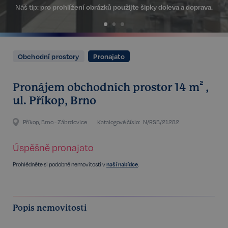
Náš tip:
pro prohlížení obrázků použijte šipky doleva a doprava.
Obchodní prostory
Pronajato
Pronájem obchodních prostor 14 m² ,
ul. Příkop, Brno
Příkop, Brno - Zábrdovice
Katalogové číslo:
N/RSB/21282
Úspěšně pronajato
Prohlédněte si podobné nemovitosti v
naší nabídce
.
Popis nemovitosti