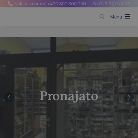
Volejte zdarma!
+420 800 800 099
— Po-Čt 8-17, Pá 8-16
Menu
Pronajato