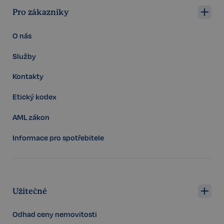
dny
Pro zákazníky
O nás
Služby
Kontakty
VISITOR_PRIVACY_METADATA
5 měsíců
YouTube
Etický kodex
4 týdny
.youtube.com
AML zákon
Informace pro spotřebitele
Užitečné
Odhad ceny nemovitosti