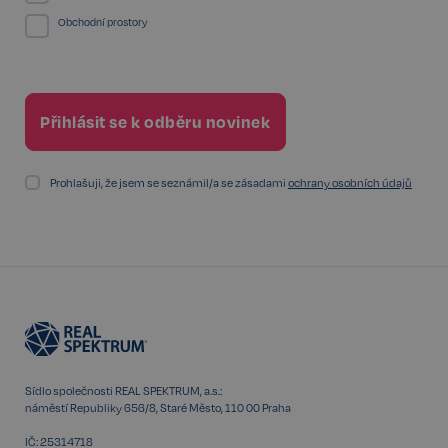
Obchodní prostory
sp_t
11 měsíců
Spotify Inc.
4 týdny
.spotify.com
Prohlašuji, že jsem se seznámil/a se zásadami
ochrany osobních údajů
sp_landing
1 den
Spotify Inc.
.spotify.com
FPGSID
29 minut
Google
Sídlo společnosti REAL SPEKTRUM, a.s.:
57 sekund
.realspektrum.cz
náměstí Republiky 656/8, Staré Město, 110 00 Praha
IČ: 25314718