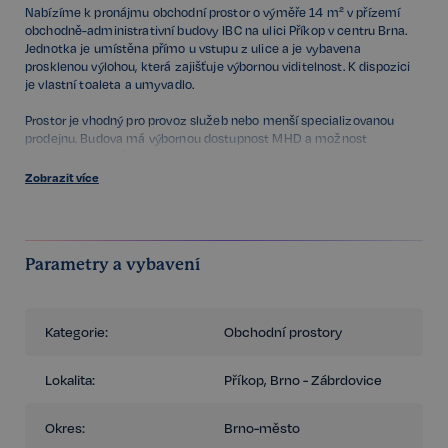
Nabízíme k pronájmu obchodní prostor o výměře 14 m² v přízemí
obchodně-administrativní budovy IBC na ulici Příkop v centru Brna.
Jednotka je umístěna přímo u vstupu z ulice a je vybavena
prosklenou výlohou, která zajišťuje výbornou viditelnost. K dispozici
je vlastní toaleta a umyvadlo.
Prostor je vhodný pro provoz služeb nebo menší specializovanou
prodejnu. Budova má výbornou dostupnost MHD a možnost
parkování ve dvoře.
Zobrazit více
IBC je zavedený komplex s kancelářemi, obchody a službami, který
díky své poloze nabízí vysokou frekvenci pohybu osob a snadnou
dostupnost pro zákazníky i zaměstnance.
Parametry a vybavení
Pro více informací kontaktujte uvedeného makléře.
Kategorie:
Obchodní prostory
Lokalita:
Příkop, Brno - Zábrdovice
Okres:
Brno-město