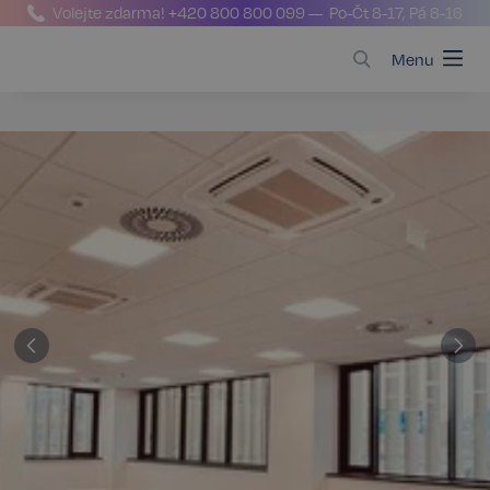
Volejte zdarma!
+420 800 800 099
— Po-Čt 8-17, Pá 8-16
Menu