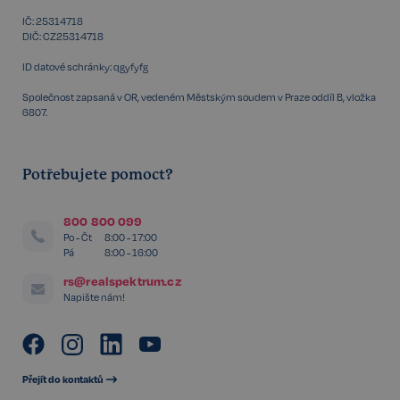
IČ: 25314718
DIČ: CZ25314718
ID datové schránky: qgyfyfg
Společnost zapsaná v OR, vedeném Městským soudem v Praze oddíl B, vložka
6807.
Potřebujete pomoct?
udid
.realspektrum.cz
4 týdny 2
dny
800 800 099
Po - Čt
8:00 - 17:00
Pá
8:00 - 16:00
rs@realspektrum.cz
Napište nám!
Přejít do kontaktů
VISITOR_PRIVACY_METADATA
5 měsíců
YouTube
4 týdny
.youtube.com