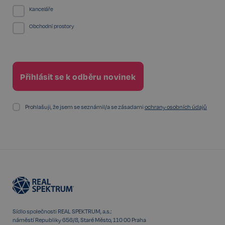
sp_landing
1 den
Spotify Inc.
Kanceláře
.spotify.com
Obchodní prostory
FPGSID
29 minut
Google
57 sekund
.realspektrum.cz
Prohlašuji, že jsem se seznámil/a se zásadami
ochrany osobních údajů
PHPSESSID
Zavřením
PHP.net
prohlížeče
www.realspektrum.cz
Sídlo společnosti REAL SPEKTRUM, a.s.:
náměstí Republiky 656/8, Staré Město, 110 00 Praha