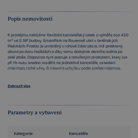
Popis nemovitosti
K pronájmu nabízíme flexibilní kancelářský celek o výměře cca 420
m² ve 2. NP budovy SmartPark na Bauerově ulici v brněnských
Pisárkách. Prostor je umístěný v rohové části patra, má prosklený
obvod po dvou fasádách a díky tomu dostatek denního světla po
celé ploše. Dispozice nyní pracuje s otevřeným prostorem, který lze
při fit-outu snadno rozdělit na jednotlivé kanceláře, zasedací
místnosti, tiché zóny či interní kuchyňku podle potřeb nájemce.
Nájemce má k dispozici moderní zázemí vědeckotechnického
parku – sdílené zasedací místnosti, kuchyňky, neformální zóny,
Zobrazit více
technické zázemí, šatny a sprchy, stejně jako možnost pronájmu
parkovacích stání přímo u budovy.
SmartPark se nachází na strategické adrese u brněnského
Parametry a vybavení
výstaviště a městského okruhu, s přímým napojením na dálnici D1 a
plánovanou zastávkou MHD přímo u budovy; parkování je zajištěno
na přilehlých plochách.
Kategorie:
Kanceláře