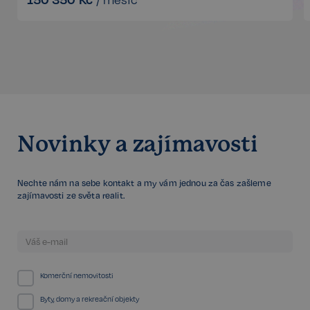
Google
CookieScriptConsent
6 měsíců
CookieScript
Privacy Policy
.realspektrum.cz
Novinky a zajímavosti
Nechte nám na sebe kontakt a my vám jednou za čas zašleme
zajímavosti ze světa realit.
sp_t
11 měsíců
Spotify Inc.
4 týdny
.spotify.com
Komerční nemovitosti
Byty, domy a rekreační objekty