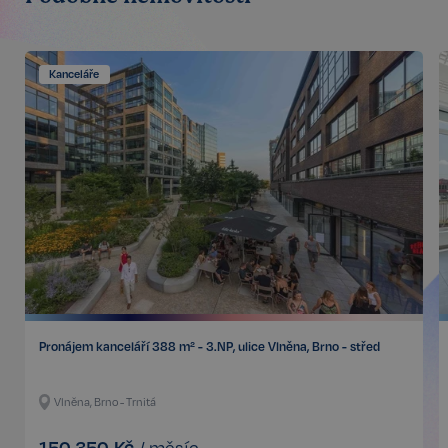
soubory
Kanceláře
Nezbytné
Výkonnostní
Cílení
Funkční
Nezařazené soubory
Kategorie Nezbytné umožňuje základní funkce
webových stránek, jako je přihlášení uživatele a
správa účtu. Bez této kategorie nelze webové
stránky řádně používat. Tato kategorie je vždy
povolena a zahrnuje také uložení, která jsou
nezbytná pro zajištění bezpečného provozu našich
služeb.
Poskytovatel /
Název
Vyprší
Pronájem kanceláří 388 m² - 3.NP, ulice Vlněna, Brno - střed
Doména
_GRECAPTCHA
5 měsíců
Google LLC
3 týdny
www.google.com
Vlněna, Brno - Trnitá
150 350
Kč
/
měsíc