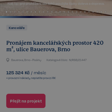
Náš tip:
pro prohlížení obrázků použijte šipky doleva a doprava.
Kanceláře
Pronájem kancelářských prostor 420
m², ulice Bauerova, Brno
Bauerova, Brno - Pisárky
Katalogové číslo:
N/RSB/21447
125 324
Kč
/
měsíc
+ provozní náklady, neplatíte provizi RK
Přejít na projekt