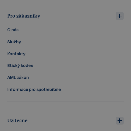
Pro zákazníky
O nás
Služby
Kontakty
Etický kodex
AML zákon
Informace pro spotřebitele
Storage declaration
Storage
Název
P
type
Užitečné
szn:idnts:cch
Místní
úložiště