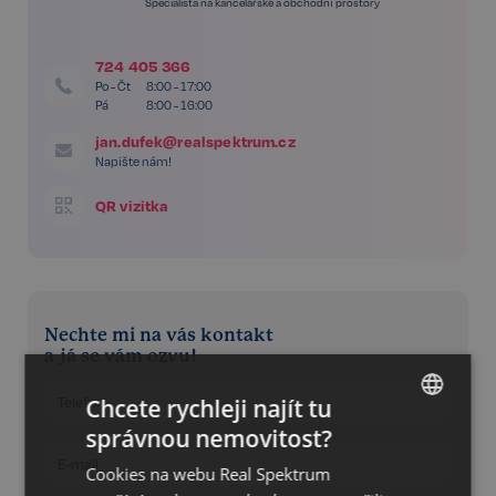
Specialista na kancelářské a obchodní prostory
724 405 366
Po - Čt
8:00 - 17:00
Pá
8:00 - 16:00
jan.dufek@realspektrum.cz
Napište nám!
QR vizitka
Nechte mi na vás kontakt
a já se vám ozvu!
Chcete rychleji najít tu
správnou nemovitost?
CZECH
Cookies na webu Real Spektrum
GERMAN