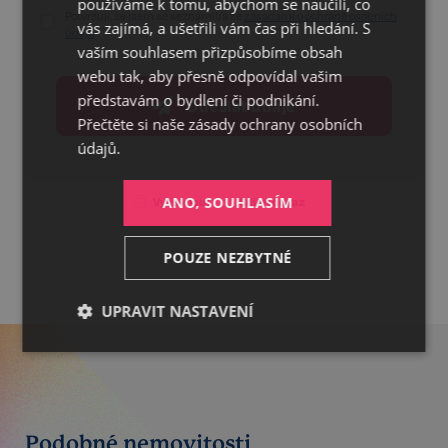
používáme k tomu, abychom se naučili, co
Potvrzuji, že jsem se seznámil/a se
zásadami o ochraně osobních
ENGLISH
vás zajímá, a ušetřili vám čas při hledání. S
údajů
vaším souhlasem přizpůsobíme obsah
webu tak, aby přesně odpovídal vašim
představám o bydlení či podnikání.
Odeslat údaje
Přečtěte si naše
zásady ochrany osobních
údajů.
ANO, SOUHLASÍM
Vytisknout
Sdílet odkaz
POUZE NEZBYTNÉ
UPRAVIT NASTAVENÍ
Nezbytné
Výkonnostní
Cílení
Funkční
Nezařazené
Podobné nemovitosti