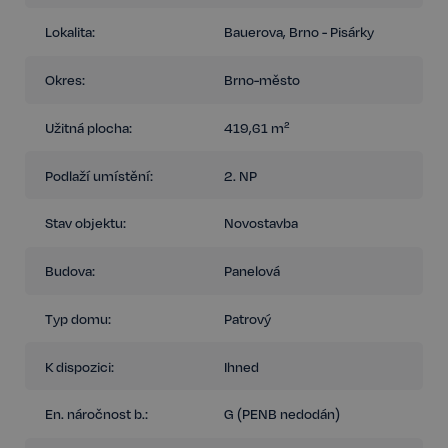
Lokalita:
Bauerova, Brno - Pisárky
Okres:
Brno-město
Užitná plocha:
419,61 m²
Podlaží umístění:
2. NP
Stav objektu:
Novostavba
Budova:
Panelová
Typ domu:
Patrový
K dispozici:
Ihned
En. náročnost b.:
G (PENB nedodán)