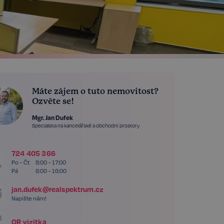
Máte zájem o tuto nemovitost?
Ozvěte se!
Mgr. Jan Dufek
Specialista na kancelářské a obchodní prostory
724 405 366
Po - Čt
8:00 - 17:00
Pá
8:00 - 16:00
jan.dufek@realspektrum.cz
Napište nám!
QR vizitka