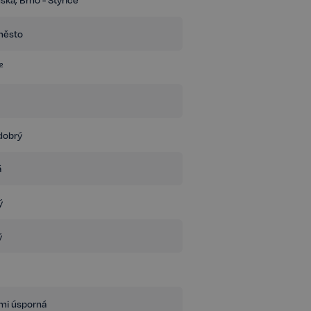
město
²
dobrý
á
ý
ý
lmi úsporná