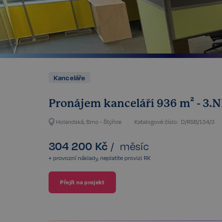
Kanceláře
Pronájem kanceláří 936 m² - 3.N
Holandská, Brno - Štýřice
Katalogové číslo:
D/RSB/134/3
304 200
Kč
/
měsíc
+ provozní náklady, neplatíte provizi RK
Přejít na projekt