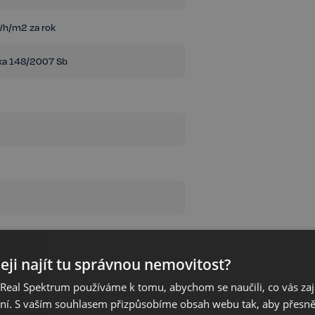
h/m2 za rok
ka 148/2007 Sb
eji najít tu správnou nemovitost?
eal Spektrum používáme k tomu, abychom se naučili, co vás zajím
ání. S vaším souhlasem přizpůsobíme obsah webu tak, aby přesn