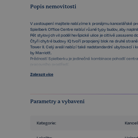
Popis nemovitosti
V zastoupení majitele nabízíme k pronájmu kancelářské pr
Spielberk Office Centre nabízí různé typy budov, aby naplni
Pět stylových vil podél heršpické ulice je citlivě zasazeno d
Čtyři chytré budovy IQ tvoří propojený blok na druhé straně
Tower II. Celý areál nabízí také nadstandardní ubytovací 
by Marriott.
Prědností Spielberku je jedinečná kombinace pohodlí centra
pracovního prostředí.
Zobrazit více
Standardy kanceláří a centra:
Recepce s nepřetržitým provozem, bezpečnostní služba po
protipožární systémy, klimatizace a ventilace, záložní gene
napojení na nejmodernější optickou síť, dvojitá bezpečnostní
vnitřní uspořádání prostor, od velkoplošných kanceláří, jed
Parametry a vybavení
jednotek.
Recepce, bezbariérový přístup 24/7, výtahy, ostraha.
Market, lékárna, fitness, hotel, ruční mytí aut, bankomaty a 
Kategorie:
Kancel
Možnost stravování v centru - restaurace, kavárny.
Parkování v centru - 1 400 parkovacích stání.
Výborná dopravní dostupnost - zastávky MHD před centrem, 
Lokalita:
Holand