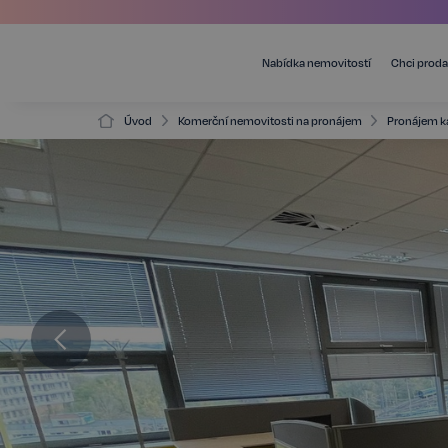
Nabídka nemovitostí
Chci proda
Úvod
Komerční nemovitosti na pronájem
Pronájem k