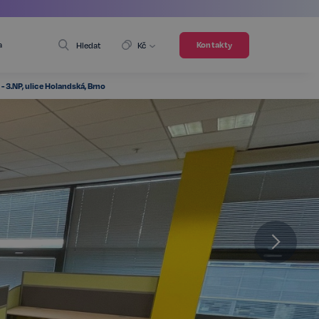
a
Kontakty
Hledat
Kč
 3.NP, ulice Holandská, Brno