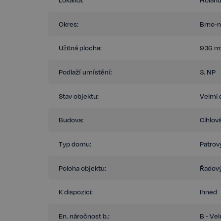
Celková užitná plocha kanceláří v centru 80 000 m².
Okres:
Brno-
Užitná plocha:
936 m
Podlaží umístění:
3. NP
Stav objektu:
Velmi 
Budova:
Cihlov
Typ domu:
Patrov
Poloha objektu:
Řadov
K dispozici:
Ihned
En. náročnost b.:
B - Ve