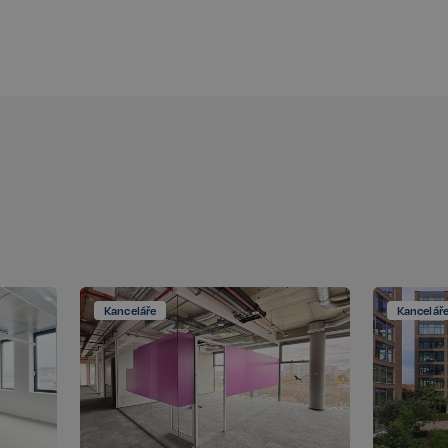
těvníka s různými
 nastavením, které
v budoucích sezeních
Popis
Kanceláře
Kancelář
Popis
t
llery, aby umožnil