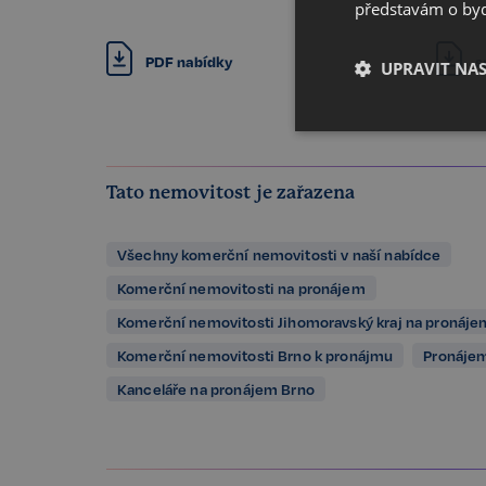
představám o bydl
PDF nabídky
s
UPRAVIT NA
Nezbytné
Tato nemovitost je zařazena
Všechny komerční nemovitosti v naší nabídce
Komerční nemovitosti na pronájem
Komerční nemovitosti Jihomoravský kraj na pronáje
Kategorie Nezbytné um
Komerční nemovitosti Brno k pronájmu
Pronájem
nelze webové stránky 
bezpečného provozu 
Kanceláře na pronájem Brno
Název
_GRECAPTCHA