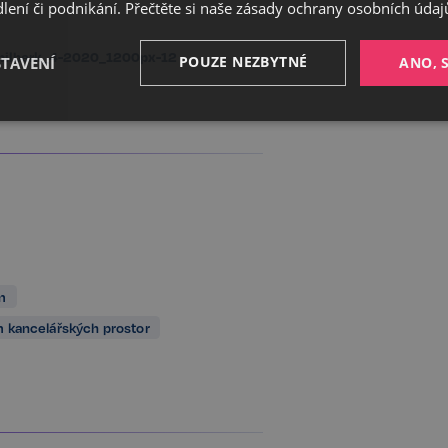
ení či podnikání. Přečtěte si naše
zásady ochrany osobních údaj
pilberk_4-2020_1200px-12
POUZE NEZBYTNÉ
STAVENÍ
ANO, 
Výkonnostní
Cílení
Funkční
Nezbytné
Výkonnostní
Cílení
Funkční
Nezařazené soubory
m
ožňuje základní funkce webových stránek, jako je přihlášení uživatele a správa účtu. 
 kancelářských prostor
řádně používat. Tato kategorie je vždy povolena a zahrnuje také uložení, která jsou ne
našich služeb.
Poskytovatel /
Vyprší
Popis
Doména
5 měsíců
Google reCAPTCHA nastaví při spuš
Google LLC
3 týdny
soubor cookie (_GRECAPTCHA) za ú
www.google.com