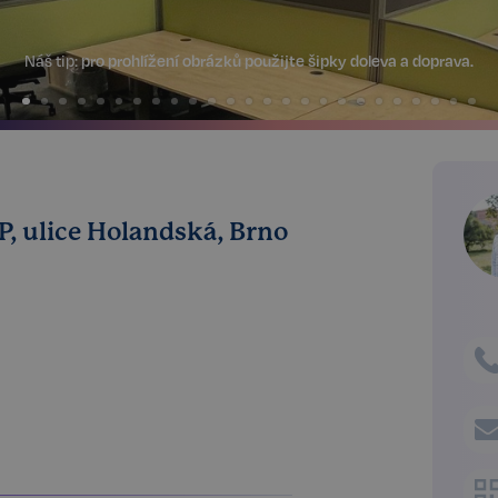
Náš tip:
pro prohlížení obrázků použijte šipky doleva a doprava.
P, ulice Holandská, Brno