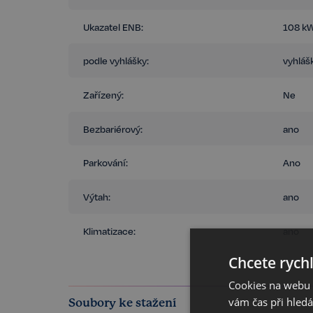
Ukazatel ENB:
108 kW
podle vyhlášky:
vyhláš
Zařízený:
Ne
Bezbariérový:
ano
Parkování:
Ano
Výtah:
ano
Klimatizace:
ano
Chcete rychl
Cookies na webu R
vám čas při hled
Soubory ke stažení