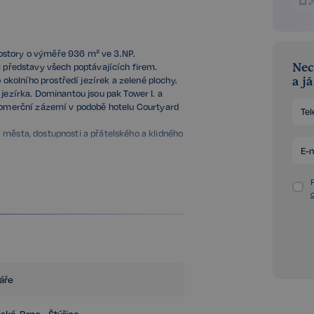
ostory o výměře 936 m² ve 3.NP.
l představy všech poptávajících firem.
Nec
o okolního prostředí jezírek a zelené plochy.
a j
 jezírka. Dominantou jsou pak Tower I. a
i komerční zázemí v podobě hotelu Courtyard
 města, dostupnosti a přátelského a klidného
 celý den, bezpečnostní kamerový systém,
rátory, suterénní skladovací prostory, přímé
 schodiště, zdvojené podlahy, flexibilní
notlivých kanceláří, či kombinovaných
další.
áře
nedaleko sjezdu na dálnici D1.
ská, Brno - Štýřice