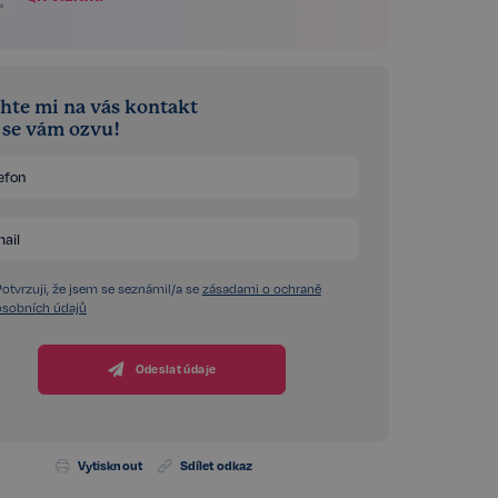
hte mi na vás kontakt
á se vám ozvu!
Potvrzuji, že jsem se seznámil/a se
zásadami o ochraně
osobních údajů
Odeslat údaje
Vytisknout
Sdílet odkaz