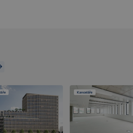
Zaznamenává údaje o souhlasu návš
zásadami ochrany osobních údajů a
zajistí, že jejich preference budou 
respektovány.
n
Storage type
Místní úložiště
Úložiště relace
Místní úložiště
Místní úložiště
ecotrack_cf_get.expires
Místní úložiště
ecotrack_cf_get
Místní úložiště
láře
Kanceláře
8efa067cf2e693398076a956a1c6a
Místní úložiště
Poskytovatel /
Poskytovatel / Doména
Vyprší
Vyprší
Popis
Doména
www.realspektrum.cz
23 hodin 53 minu
vatel /
Vyprší
Popis
.realspektrum.cz
1 rok
Tento soubor cookie je obvykle nastaven společností Dsti