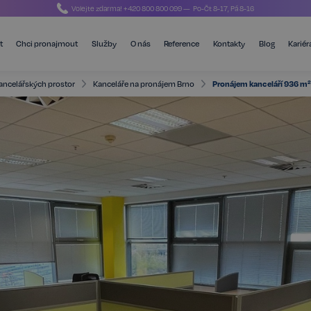
Volejte zdarma!
+420 800 800 099
— Po-Čt 8-17, Pá 8-16
t
Chci pronajmout
Služby
O nás
Reference
Kontakty
Blog
Kariér
ancelářských prostor
Kanceláře na pronájem Brno
Pronájem kanceláří 936 m² -