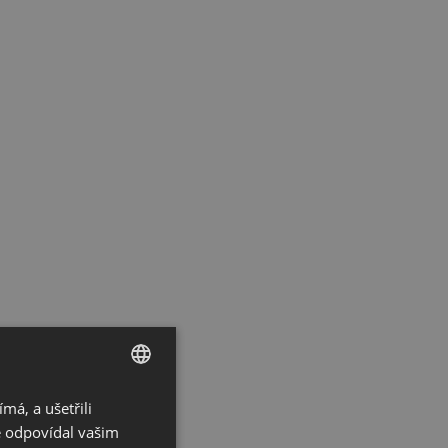
á, a ušetřili
CZECH
ě odpovídal vašim
GERMAN