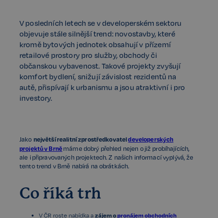
V posledních letech se v developerském sektoru
objevuje stále silnější trend: novostavby, které
kromě bytových jednotek obsahují v přízemí
retailové prostory pro služby, obchody či
občanskou vybavenost. Takové projekty zvyšují
komfort bydlení, snižují závislost rezidentů na
autě, přispívají k urbanismu a jsou atraktivní i pro
investory.
největší realitní zprostředkovatel
developerských
Jako
projektů v Brně
máme dobrý přehled nejen o již probíhajících,
ale i připravovaných projektech. Z našich informací vyplývá, že
tento trend v Brně nabírá na obrátkách.
Co říká trh
V ČR roste nabídka a
zájem o
pronájem obchodních