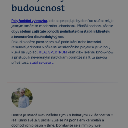
budoucnost
Polyfunkční výstavba
, kde se propojuje bydlení se službami, je
jasným směrem moderního urbanismu. Přináší hodnotu všem:
obyvatelům zajišťuje pohodlí, podnikatelům stabilní klientelu
a investorům dlouhodobý výnos.
Pokud hledáte prostor pro své podnikání nebo investici,
retailová jednotka v přízemí rezidenčního projektu je volbou,
která se vyplácí.
REAL SPEKTRUM
vám díky svému know-how
a přístupu k neveřejným nabídkám pomůže najít tu pravou
příležitost,
stačí se ozvat
.
Honza je mladá krev našeho týmu, s bohatými zkušenostmi z
realitního světa. Specializuje se na pronájem kanceláří a
obchodních prostor v Brně. Domluvíte se s ním plynule