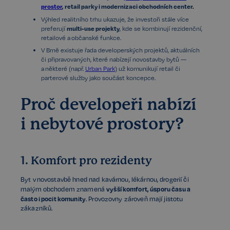
prostor
, retail parky i modernizaci obchodních center.
Výhled realitního trhu ukazuje, že investoři stále více
preferují
multi-use projekty
, kde se kombinují rezidenční,
retailové a občanské funkce.
V Brně existuje řada developerských projektů, aktuálních
či připravovaných, které nabízejí novostavby bytů —
a některé (např.
Urban Park
) už komunikují retail či
parterové služby jako součást koncepce.
Proč developeři nabízí
i nebytové prostory?
1. Komfort pro rezidenty
Byt v novostavbě hned nad kavárnou, lékárnou, drogerií či
vyšší komfort, úsporu času a
malým obchodem znamená
často i pocit komunity
. Provozovny zároveň mají jistotu
zákazníků.