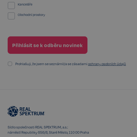
Kanceláře
Obchodní prostory
PHPSESSID
Zavřením
PHP.net
prohlížeče
www.realspektrum.cz
Prohlašuji, že jsem se seznámil/a se zásadami
ochrany osobních údajů
Sídlo společnosti REAL SPEKTRUM, a.s.:
náměstí Republiky 656/8, Staré Město, 110 00 Praha