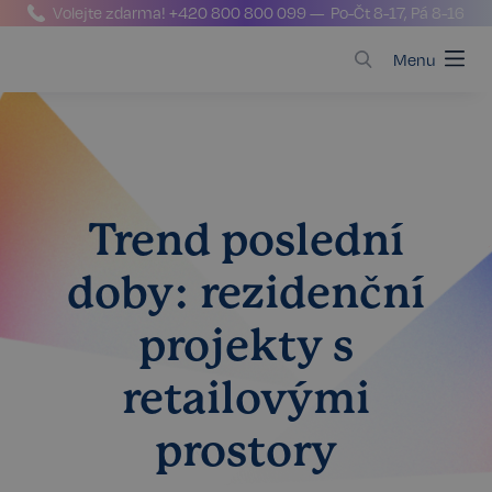
Volejte zdarma!
+420 800 800 099
— Po-Čt 8-17, Pá 8-16
Menu
Trend poslední
doby: rezidenční
projekty s
retailovými
prostory