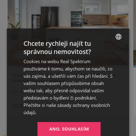
Chcete rychleji najít tu
správnou nemovitost?
CZECH
Cookies na webu Real Spektrum
GERMAN
používáme k tomu, abychom se naučili, co
ENGLISH
Výjimečný byt 3+kk s garáží 49 m² a samostatným vstupem –
vás zajímá, a ušetřili vám čas při hledání. S
Šlapanice, Masarykovo náměstí
vaším souhlasem přizpůsobíme obsah
webu tak, aby přesně odpovídal vašim
Masarykovo náměstí 222/4, Šlapanice
představám o bydlení či podnikání.
Přečtěte si naše
zásady ochrany osobních
10 190 000
Kč
údajů.
ANO, SOUHLASÍM