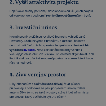
2. Vyšší atraktivita projektu
Doplňkové služby pomáhají developerům odlišit jejich projekt
rychlejší prodej či pronájem bytů.
od konkurence a podporují
3. Investiční přínos
Kromě podnikatelů jsou retailové jednotky vyhledávané
i investory. Stabilní výnos z pronájmu a rostoucí hodnota
bezpečnou a dlouhodobě
nemovitosti činí z těchto prostor
výhodnou
investici
.
Nové rezidenční projekty vznikají
v rozvíjejících se čtvrtích i v atraktivních městských lokalitách.
Podnikatel tak získává moderní prostor na adrese, která bude
růst na hodnotě.
4. Živý veřejný prostor
ulice ožívají
Díky obchodům a službám
, čtvrť působí
přirozeněji a podporuje se pěší pohyb namísto dojíždění
autem. Díky tomu se také prostory stávají ideálním místem
pro provoz, který potřebuje být „na očích“.