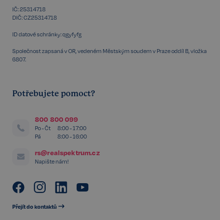
udid
.realspektrum.cz
4 týdny 2
dny
IČ: 25314718
DIČ: CZ25314718
ID datové schránky: qgyfyfg
Společnost zapsaná v OR, vedeném Městským soudem v Praze oddíl B, vložka
6807.
Potřebujete pomoct?
VISITOR_PRIVACY_METADATA
5 měsíců
YouTube
4 týdny
.youtube.com
800 800 099
Po - Čt
8:00 - 17:00
Pá
8:00 - 16:00
rs@realspektrum.cz
Napište nám!
Přejít do kontaktů