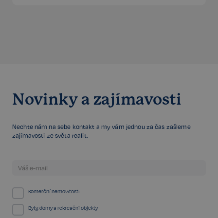
sp_t
11 měsíců
Spotify Inc.
4 týdny
.spotify.com
Novinky a zajímavosti
sp_landing
1 den
Spotify Inc.
.spotify.com
Nechte nám na sebe kontakt a my vám jednou za čas zašleme
zajímavosti ze světa realit.
FPGSID
29 minut
Google
Komerční nemovitosti
57 sekund
.realspektrum.cz
Byty, domy a rekreační objekty