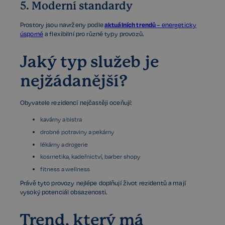
5. Moderní standardy
aktuálních trendů
Prostory jsou navrženy podle
– energeticky
úsporné
a flexibilní pro různé typy provozů.
Jaký typ služeb je
nejžádanější?
Obyvatele rezidencí nejčastěji oceňují:
kavárny a bistra
drobné potraviny a pekárny
lékárny a drogerie
kosmetika, kadeřnictví, barber shopy
fitness a wellness
Právě tyto provozy nejlépe doplňují život rezidentů a mají
vysoký potenciál obsazenosti.
Trend, který má