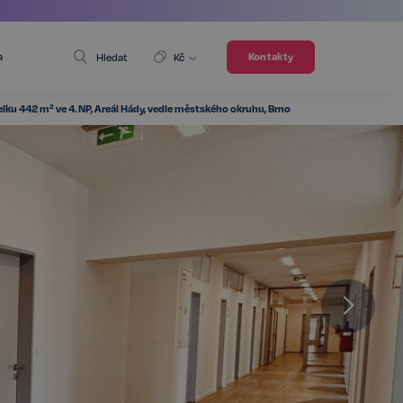
a
Kontakty
Hledat
Kč
ku 442 m² ve 4. NP, Areál Hády, vedle městského okruhu, Brno