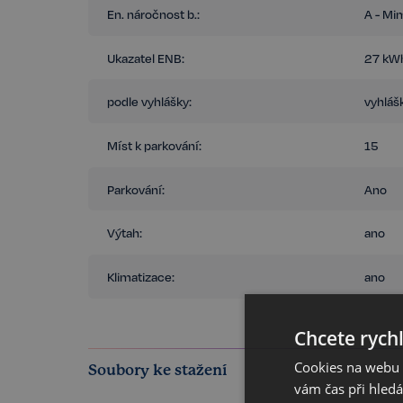
En. náročnost b.:
A - Mi
Ukazatel ENB:
27 kWh
podle vyhlášky:
vyhláš
Míst k parkování:
15
Parkování:
Ano
Výtah:
ano
Klimatizace:
ano
Chcete rychl
Cookies na webu R
Soubory ke stažení
vám čas při hled