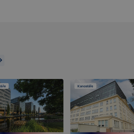
Zaznamenává údaje o souhlasu návš
zásadami ochrany osobních údajů a
zajistí, že jejich preference budou 
respektovány.
n
Storage type
Místní úložiště
Úložiště relace
Místní úložiště
Místní úložiště
ecotrack_cf_get.expires
Místní úložiště
láře
Kanceláře
ecotrack_cf_get
Místní úložiště
8efa067cf2e693398076a956a1c6a
Místní úložiště
Poskytovatel /
Poskytovatel / Doména
Vyprší
Vyprší
Popis
Doména
www.realspektrum.cz
23 hodin 53 minu
vatel /
Vyprší
Popis
.realspektrum.cz
1 rok
Tento soubor cookie je obvykle nastaven společností Dsti