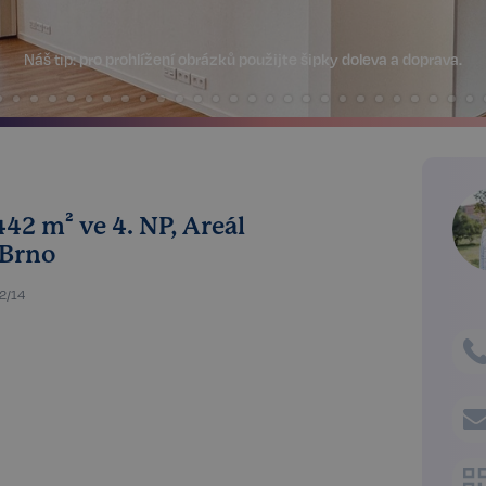
Náš tip:
pro prohlížení obrázků použijte šipky doleva a doprava.
42 m² ve 4. NP, Areál
 Brno
2/14