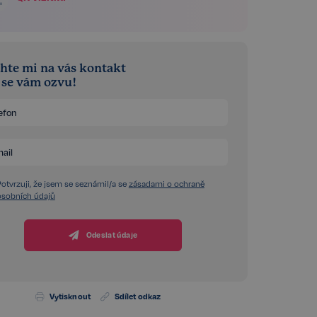
hte mi na vás kontakt
á se vám ozvu!
Potvrzuji, že jsem se seznámil/a se
zásadami o ochraně
osobních údajů
Odeslat údaje
Vytisknout
Sdílet odkaz