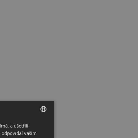
á, a ušetřili
CZECH
ě odpovídal vašim
GERMAN