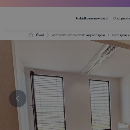
Nabídka nemovitostí
Chci proda
Úvod
Komerční nemovitosti na pronájem
Pronájem k