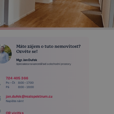
Máte zájem o tuto nemovitost?
Ozvěte se!
Mgr. Jan Dufek
Specialista na kancelářské a obchodní prostory
724 405 366
Po - Čt
8:00 - 17:00
Pá
8:00 - 16:00
jan.dufek@realspektrum.cz
Napište nám!
QR vizitka