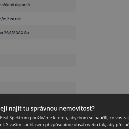
mořádně úsporná
/m2 za rok
ka 264/2020 Sb
eji najít tu správnou nemovitost?
eal Spektrum používáme k tomu, abychom se naučili, co vás zajím
ání. S vaším souhlasem přizpůsobíme obsah webu tak, aby přesn