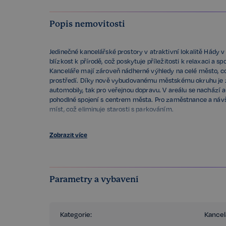
Popis nemovitosti
Jedinečné kancelářské prostory v atraktivní lokalitě Hády v
blízkost k přírodě, což poskytuje příležitosti k relaxaci a 
Kanceláře mají zároveň nádherné výhledy na celé město, 
prostředí. Díky nově vybudovanému městskému okruhu je za
automobily, tak pro veřejnou dopravu. V areálu se nachází a
pohodlné spojení s centrem města. Pro zaměstnance a návš
míst, což eliminuje starosti s parkováním.
Předmětná část patra nabízí celek 442 m².
Zobrazit více
Dispozice:
- 12 x kancelář
- zasedací místnost
- server
- kuchyňka + sociální zázemí
Parametry a vybavení
Standard prostor/budovy:
- recepce vč. ostrahy 24/7, kamerový systém, klimatizace 
přístupem, zátěžový koberec, venkovní žaluzie, LED úsporné
Kategorie:
Kancel
osvětlení, protipožární detektory.
- Možnost pronájmu školícího centra v suterénu budovy.