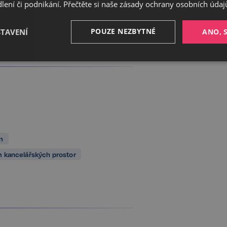
ení či podnikání. Přečtěte si naše
zásady ochrany osobních údaj
POUZE NEZBYTNÉ
STAVENÍ
ANO, 
Výkonnostní
Cílení
Funkční
m
Nezbytné
Výkonnostní
Cílení
Funkční
Nezařazené soubory
 kancelářských prostor
ožňuje základní funkce webových stránek, jako je přihlášení uživatele a správa účtu. 
řádně používat. Tato kategorie je vždy povolena a zahrnuje také uložení, která jsou ne
našich služeb.
Poskytovatel /
Vyprší
Popis
Doména
5 měsíců
Google reCAPTCHA nastaví při spuš
Google LLC
3 týdny
soubor cookie (_GRECAPTCHA) za ú
www.google.com