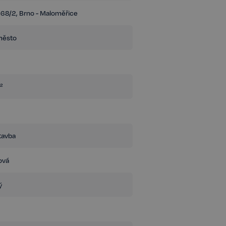
68/2, Brno - Maloměřice
žností pronájmu vytápěných dílen o výměře
ergetické třídy A, což zaručuje nejen nízké
ento projekt představuje ideální řešení pro
město
ostory.
²
tavba
ová
ý