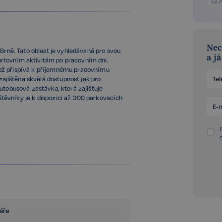
Nec
 Brně. Tato oblast je vyhledávaná pro svou
a j
sportovním aktivitám po pracovním dni.
což přispívá k příjemnému pracovnímu
jištěna skvělá dostupnost jak pro
utobusová zastávka, která zajišťuje
těvníky je k dispozici až 300 parkovacích
s možností vytápění, výtah s bezbariérovým
 osvětlení s možností regulace intenzity
áře