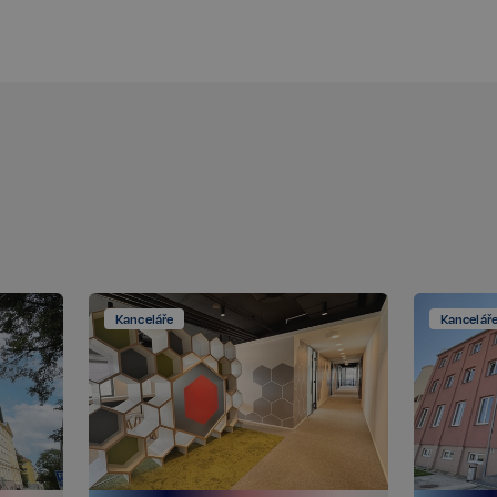
těvníka s různými
 nastavením, které
v budoucích sezeních
Popis
Kanceláře
Kancelář
Popis
t
llery, aby umožnil