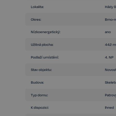
Lokalita:
Hády 9
Celková plocha kancelářských prostor činí 4 130 m², s mo
920 m² a skladů o rozloze 633 m². Budova je zařazena do en
provozní náklady, ale také šetrnost k životnímu prostředí. T
Okres:
Brno-
firmy hledající moderní, efektivní a ekologické pracovní pr
Nízkoenergetický:
ano
Užitná plocha:
442 m
Podlaží umístění:
4. NP
Stav objektu:
Novos
Budova:
Skelet
Typ domu:
Patrov
K dispozici:
Ihned