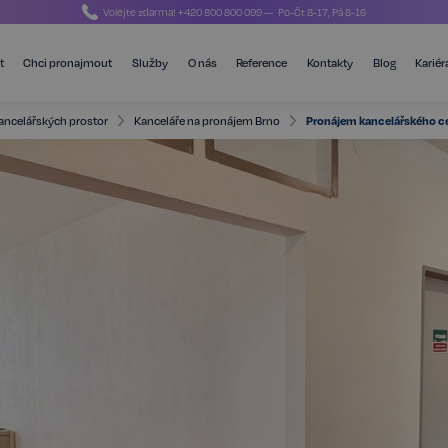
Volejte zdarma!
+420 800 800 099
— Po-Čt 8-17, Pá 8-16
t
Chci pronajmout
Služby
O nás
Reference
Kontakty
Blog
Kariér
ancelářských prostor
Kanceláře na pronájem Brno
Pronájem kancelářského cel