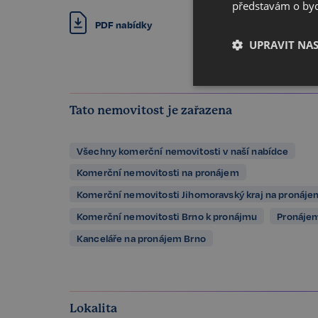
představám o bydl
PDF nabídky
UPRAVIT NA
Nezbytné
Tato nemovitost je zařazena
Všechny komerční nemovitosti v naší nabídce
Komerční nemovitosti na pronájem
Komerční nemovitosti Jihomoravský kraj na pronáje
Komerční nemovitosti Brno k pronájmu
Pronájem
Kategorie Nezbytné um
nelze webové stránky 
Kanceláře na pronájem Brno
bezpečného provozu 
Název
_GRECAPTCHA
Lokalita