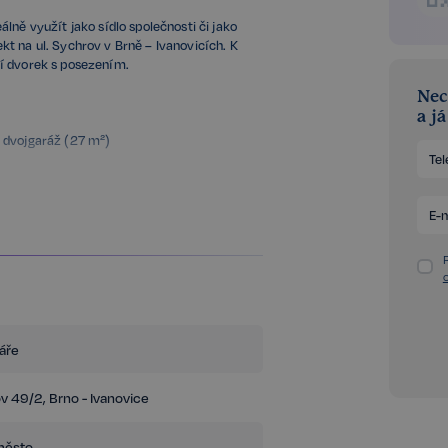
lně využít jako sídlo společnosti či jako
t na ul. Sychrov v Brně – Ivanovicích. K
í dvorek s posezením.
Nec
a j
 dvojgaráž (27 m²)
o cca 6 lidí, sklad, serverovna v mezipatře
í, koupelna, kuchyňka
nistrativním účelům, nové rozvody
 nové vinylové podlahy
ch trámů, střešních oken, zateplení celého
áře
anou a sprchovým koutem, klimatizovány
í v každé místnosti samostatně.
v 49/2, Brno - Ivanovice
dzahrádce vlastní studnu.
město