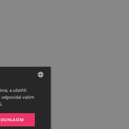
á, a ušetřili
CZECH
ě odpovídal vašim
GERMAN
ů.
ENGLISH
SOUHLASÍM