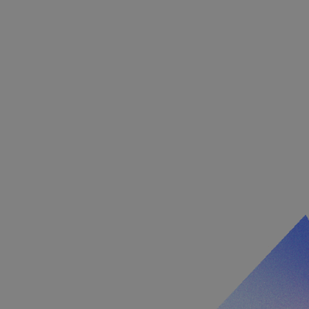
integrovaného
ek žádné funkce
integrovaného
ek žádné funkce
chování stavu
 na stránky.
ženými na jazyce
or používaný k
elů. Obvykle se
, jeho použití
 ale dobrým
 stavu uživatele
identifikaci
é stránce, aby
telskou zkušenost.
ání souhlasu
h interakci s webem.
těvníka s různými
 nastavením, které
v budoucích sezeních