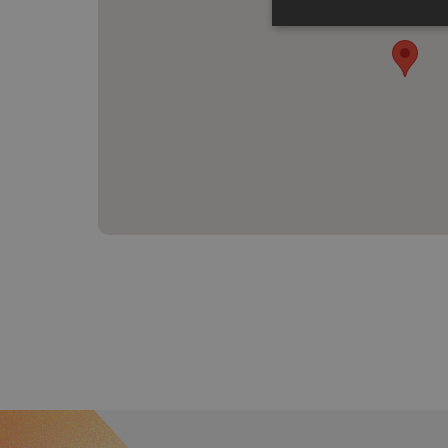
Nezbytné
Kategorie Nezbytné um
nelze webové stránky 
bezpečného provozu 
Název
_GRECAPTCHA
CookieScriptConse