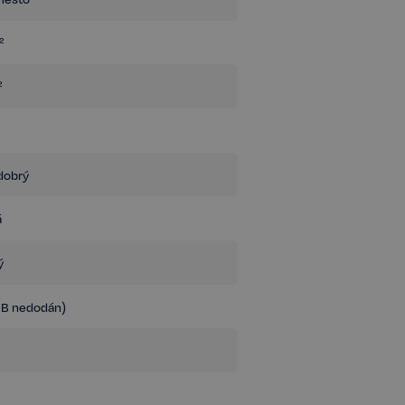
ormace rád poskytnu v naší RK.
kupní ceny.
²
²
dobrý
á
ý
NB nedodán)