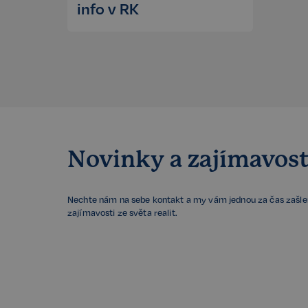
info v RK
Název
szn:idnts:cch
_cltk
_gcl_ls
sid
snowplowOutQueue_
snowplowOutQueue_
Novinky a zajímavost
ssupp_0bf04d43d18
Nechte nám na sebe kontakt a my vám jednou za čas zašl
Název
zajímavosti ze světa realit.
Název
rsb__cz[18266]
Poskyto
Název
CLID
Domén
rsb__cz[16607]
presence
Meta P
rsb__cz[16488]
Inc.
.faceb
MR
rsb__cz[18350]
xs
Meta P