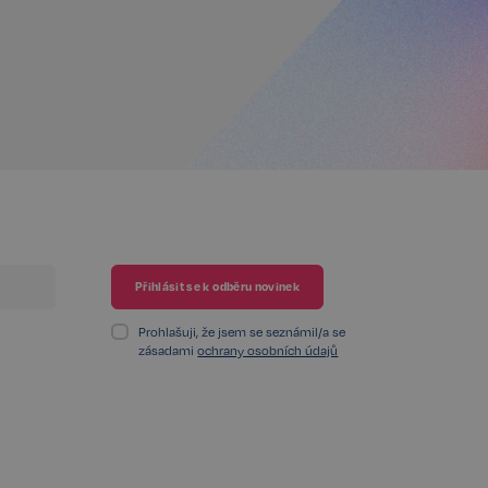
Popis
Prohlašuji, že jsem se seznámil/a se
Popis
zásadami
ochrany osobních údajů
t
llery, aby umožnil
t
také shromažďovat
ají sociální média
.
t
 MSN, který
t
 takže se nemusíte