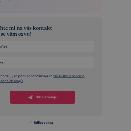
hte mi na vás kontakt
á se vám ozvu!
Potvrzuji, že jsem se seznámil/a se
zásadami o ochraně
osobních údajů
Odeslat údaje
Sdílet odkaz