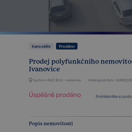
Kanceláře
Prodáno
Prodej polyfunkčního nemovitost
Ivanovice
Sychrov 49/2, Brno - Ivanovice
Katalogové číslo:
N/RSB/19
Úspěšně prodáno
Prohlédněte si pod
Popis nemovitosti