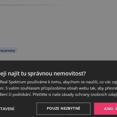
na prodej
eji najít tu správnou nemovitost?
eal Spektrum používáme k tomu, abychom se naučili, co vás zajím
ání. S vaším souhlasem přizpůsobíme obsah webu tak, aby přesn
ení či podnikání. Přečtěte si naše
zásady ochrany osobních údaj
POUZE NEZBYTNÉ
STAVENÍ
ANO, 