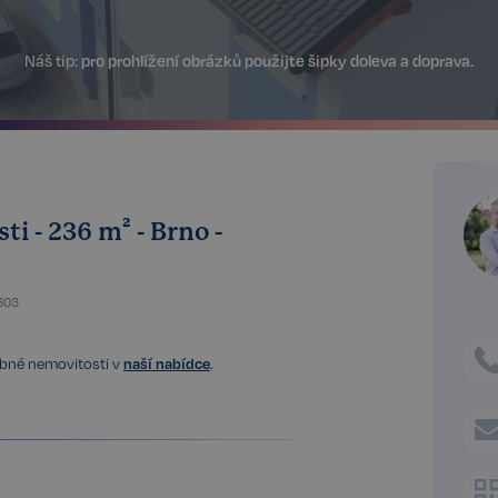
Náš tip:
pro prohlížení obrázků použijte šipky doleva a doprava.
i - 236 m² - Brno -
603
obné nemovitosti v
naší nabídce
.