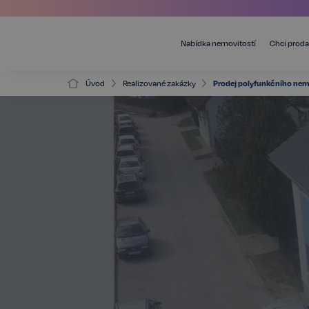
Nabídka nemovitostí
Chci proda
Úvod
Realizované zakázky
Prodej polyfunkčního nemo