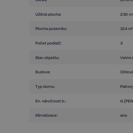
PENB nebyl zpracován, proto uvádíme skupinu G. Bližší inf
Majitel si vyhrazuje právo prodat zájemci s vyšší nabídkou 
Užitná plocha:
236 m
Plocha pozemku:
314 m
Počet podlaží:
3
Stav objektu:
Velmi 
Budova:
Cihlov
Typ domu:
Patrov
En. náročnost b.:
G (PE
Klimatizace:
ano