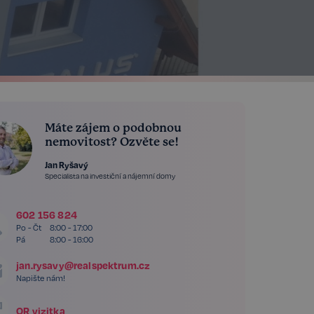
Máte zájem o podobnou
nemovitost? Ozvěte se!
Jan Ryšavý
Specialista na investiční a nájemní domy
602 156 824
Po - Čt
8:00 - 17:00
Pá
8:00 - 16:00
jan.rysavy@realspektrum.cz
Napište nám!
QR vizitka