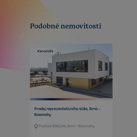
sp_t
sp_landing
Podobné nemovitosti
FPGSID
Kanceláře
PHPSESSID
udid
VISITOR_PRIVACY_
Prodej reprezentativního sídla, Brno -
Bosonohy
Pražská 808/10b, Brno - Bosonohy
Storage declaratio