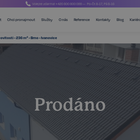
Volejte zdarma!
+420 800 800 099
— Po-Čt 8-17, Pá 8-16
t
Chci pronajmout
Služby
O nás
Reference
Kontakty
Blog
Kariér
vitosti - 236 m² - Brno - Ivanovice
Prodáno