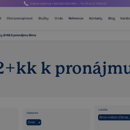
Volejte zdarma!
+420 800 800 099
— Po-Čt 8-17, Pá 8-16
t
Chci pronajmout
Služby
O nás
Reference
Kontakty
Blog
Kariér
ty 2+kk k pronájmu Brno
2+kk k pronájm
Lokalita
Dispozice
Brno-město (Okres, 
2+kk
×