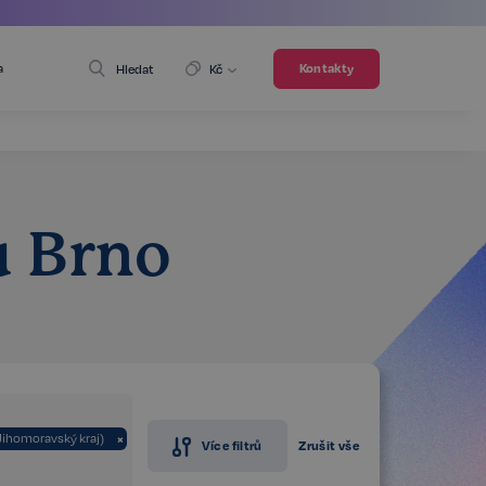
a
Kontakty
Hledat
Kč
u Brno
Jihomoravský kraj)
×
Více filtrů
Zrušit vše