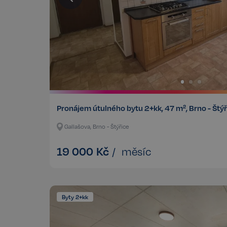
Pronájem útulného bytu 2+kk, 47 m², Brno - Štý
Gallašova, Brno - Štýřice
19 000
Kč
/
měsíc
Byty 2+kk