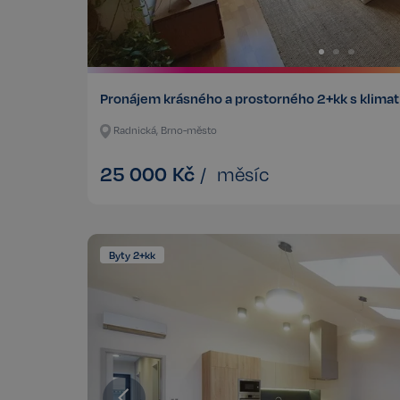
CookieScriptConse
sp_t
Pronájem krásného a prostorného 2+kk s klimati
Radnická, Brno-město
sp_landing
25 000
Kč
/
měsíc
FPGSID
PHPSESSID
Byty 2+kk
udid
VISITOR_PRIVACY_