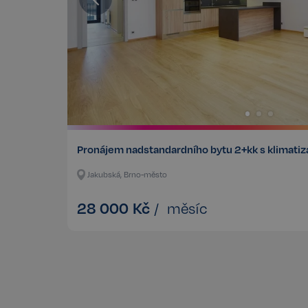
Storage declaratio
Název
szn:idnts:cch
_cltk
_gcl_ls
Pronájem nadstandardního bytu 2+kk s klimatiz
sid
Jakubská, Brno-město
snowplowOutQueue_
28 000
Kč
snowplowOutQueue_
/
měsíc
ssupp_0bf04d43d18
Název
Název
rsb__cz[18266]
Poskyto
Název
CLID