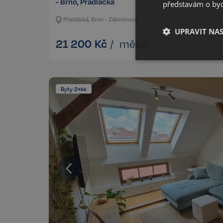
- Brno, Přadlácká
představám o bydl
Přadlácká, Brno - Zábrdovice
UPRAVIT NA
21 200
Kč
/
měsíc
Nezbytné
Byty 2+kk
Kategorie Nezbytné um
nelze webové stránky 
bezpečného provozu 
Název
_GRECAPTCHA