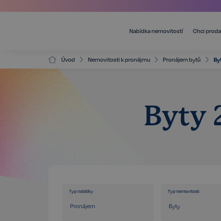
Nabídka nemovitostí
Chci proda
Úvod
Nemovitosti k pronájmu
Pronájem bytů
By
Byty 
Typ nabídky
Typ nemovitosti
Pronájem
Byty