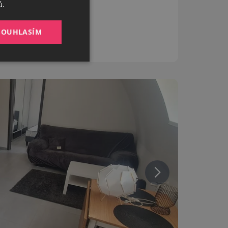
ů.
ENGLISH
SOUHLASÍM
Nezařazené
soubory
Bez této kategorie
zbytná pro zajištění
tění potřebný
čelem provedení