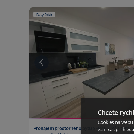
Byty 2+kk
Chcete rychl
Cookies na webu R
Pronájem prostorného bytu 2+kk,57 m² s teras
vám čas při hled