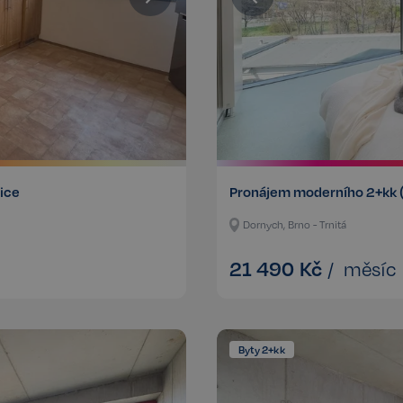
řice
Pronájem moderního 2+kk 
Dornych, Brno - Trnitá
21 490
Kč
/
měsíc
Byty 2+kk