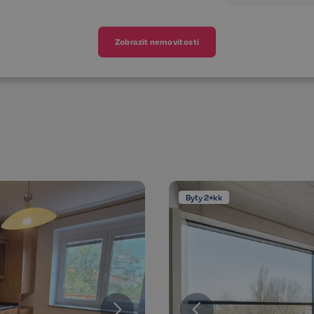
Zobrazit nemovitosti
Byty 2+kk