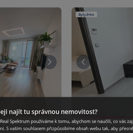
Byty 2+kk
eji najít tu správnou nemovitost?
eal Spektrum používáme k tomu, abychom se naučili, co vás zajím
ou 45 m² a parkovacím stáním
Pronájem atypického a mode
ání. S vaším souhlasem přizpůsobíme obsah webu tak, aby přesn