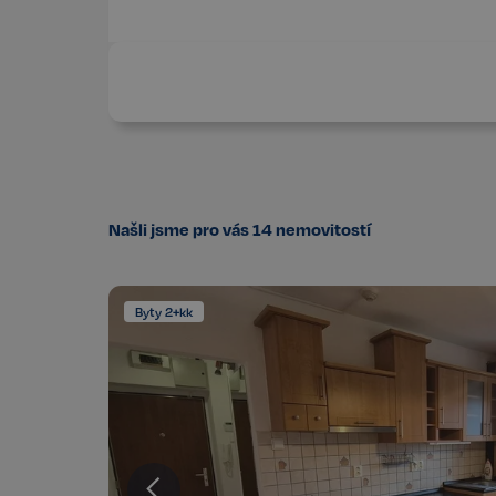
Našli jsme pro vás
14
nemovitostí
Byty 2+kk