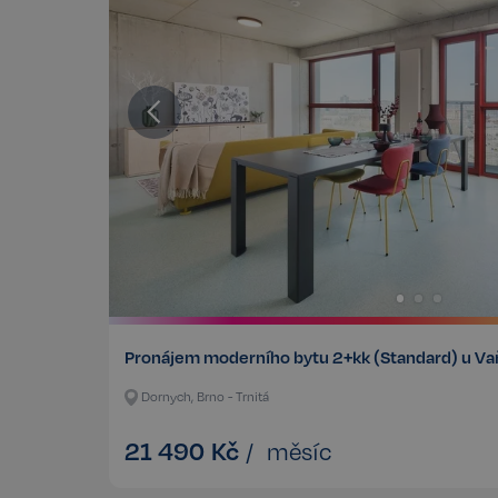
Pronájem moderního bytu 2+kk (Standard) u V
Dornych, Brno - Trnitá
21 490
Kč
/
měsíc