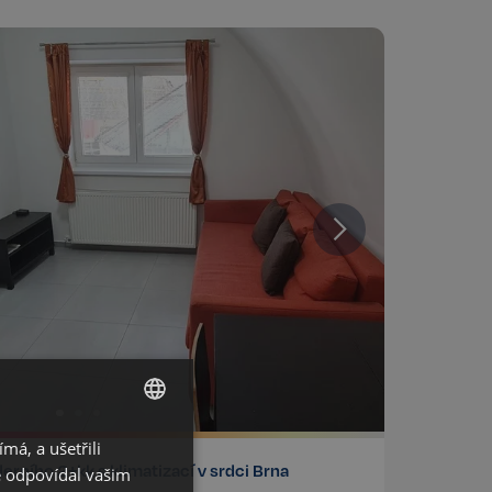
á, a ušetřili
CZECH
rního 2+kk s klimatizací v srdci Brna
ě odpovídal vašim
GERMAN