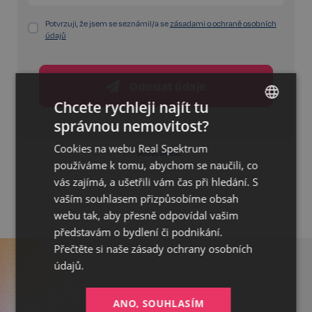
Potvrzuji, že jsem se seznámil/a se
zásadami o ochraně osobních
údajů
Odeslat údaje
Chcete rychleji najít tu
správnou nemovitost?
CZECH
Cookies na webu Real Spektrum
GERMAN
Sdílet odkaz
používáme k tomu, abychom se naučili, co
ENGLISH
vás zajímá, a ušetřili vám čas při hledání. S
vaším souhlasem přizpůsobíme obsah
webu tak, aby přesně odpovídal vašim
představám o bydlení či podnikání.
Přečtěte si naše
zásady ochrany osobních
údajů.
ANO, SOUHLASÍM