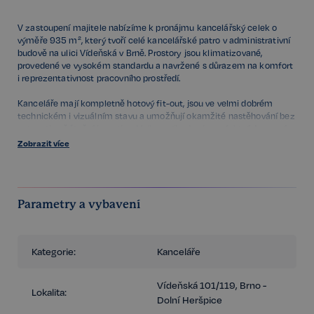
V zastoupení majitele nabízíme k pronájmu kancelářský celek o
výměře 935 m², který tvoří celé kancelářské patro v administrativní
budově na ulici Vídeňská v Brně. Prostory jsou klimatizované,
provedené ve vysokém standardu a navržené s důrazem na komfort
i reprezentativnost pracovního prostředí.
Kanceláře mají kompletně hotový fit-out, jsou ve velmi dobrém
technickém i vizuálním stavu a umožňují okamžité nastěhování bez
nutnosti počáteční investice. Velkou výhodou je perfektní dopravní
dostupnost a přímé napojení na dálniční síť, což zajišťuje rychlé
Zobrazit více
spojení jak do centra města, tak mimo Brno.
V případě zájmu o prohlídku kontaktujte uvedeného makléře
Parametry a vybavení
Kategorie:
Kanceláře
Vídeňská 101/119, Brno -
Lokalita:
Dolní Heršpice