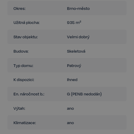
Okres:
Brno-město
Užitná plocha:
935 m²
Stav objektu:
Velmi dobrý
Budova:
Skeletová
Typ domu:
Patrový
K dispozici:
Ihned
En. náročnost b.:
G (PENB nedodán)
Výtah:
ano
Klimatizace:
ano