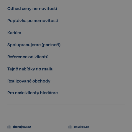
Odhad ceny nemovitosti
Poptávka po nemovitosti
Kariéra
Storage declaration
Spolupracujeme (partneři)
Storage
Název
P
type
Reference od klientů
szn:idnts:cch
Místní
úložiště
Tajné nabídky do mailu
_cltk
Úložiště
relace
Realizované obchody
_gcl_ls
Místní
úložiště
Pro naše klienty hledáme
sid
Místní
úložiště
snowplowOutQueue_ecotrack_cf_get.expires
Místní
úložiště
snowplowOutQueue_ecotrack_cf_get
Místní
donajmu.cz
eaukce.cz
úložiště