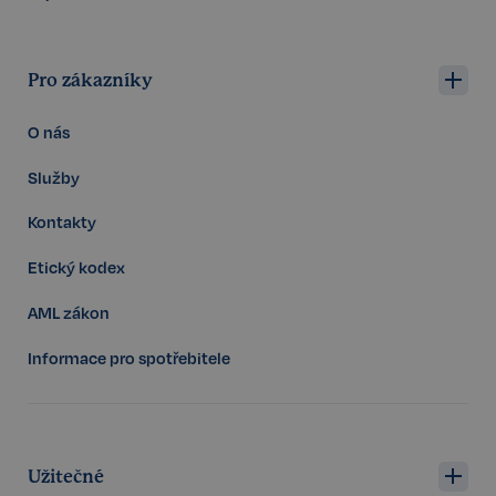
udid
.realspektrum.cz
4 týdny 2
dny
Pro zákazníky
O nás
Služby
Kontakty
VISITOR_PRIVACY_METADATA
5 měsíců
YouTube
4 týdny
.youtube.com
Etický kodex
AML zákon
Informace pro spotřebitele
Užitečné