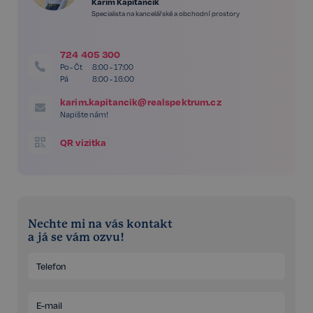
Karim Kapitančík
Specialista na kancelářské a obchodní prostory
724 405 300
Po - Čt
8:00 - 17:00
Pá
8:00 - 16:00
karim.kapitancik@realspektrum.cz
Napište nám!
QR vizitka
Nechte mi na vás kontakt
a já se vám ozvu!