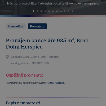
Náš tip:
pro prohlížení obrázků použijte šipky doleva a doprava.
Kanceláře
Pronajato
Pronájem kanceláře 935 m², Brno -
Dolní Heršpice
Vídeňská 101/119, Brno - Dolní Heršpice
Katalogové číslo:
N/RSB/21500
Úspěšně pronajato
Prohlédněte si podobné nemovitosti v
naší nabídce
.
Popis nemovitosti