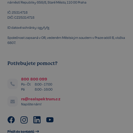
náměstí Republiky 656/8, Staré Město, 110 00 Praha
IČ: 25314718
DIČ: CZ25314718
PHPSESSID
Zavřením
PHP.net
ID datové schránky: qgyfyfg
prohlížeče
www.realspektrum.cz
Společnost zapsaná v OR, vedeném Městským soudem v Praze oddíl B, vložka
6807.
Potřebujete pomoct?
800 800 099
Po - Čt
8:00 - 17:00
Pá
8:00 - 16:00
rs@realspektrum.cz
Napište nám!
Přejít do kontaktů