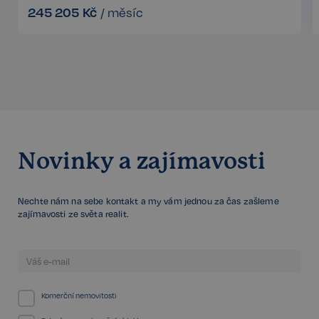
webových stránek, jako je přihlášení uživatele a
245 205
Kč
/
měsíc
správa účtu. Bez této kategorie nelze webové
stránky řádně používat. Tato kategorie je vždy
povolena a zahrnuje také uložení, která jsou
nezbytná pro zajištění bezpečného provozu našich
služeb.
Poskytovatel /
Název
Vyprší
Doména
_GRECAPTCHA
5 měsíců
Google LLC
3 týdny
www.google.com
Novinky a zajímavosti
Nechte nám na sebe kontakt a my vám jednou za čas zašleme
Google
zajímavosti ze světa realit.
CookieScriptConsent
6 měsíců
CookieScript
Privacy Policy
.realspektrum.cz
Komerční nemovitosti