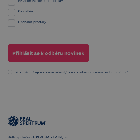
Byty, domy a rekreační objekty
Kanceláře
Obchodní prostory
sp_t
11 měsíců
Spotify Inc.
4 týdny
.spotify.com
Prohlašuji, že jsem se seznámil/a se zásadami
ochrany osobních údajů
sp_landing
1 den
Spotify Inc.
.spotify.com
FPGSID
29 minut
Google
57 sekund
.realspektrum.cz
Sídlo společnosti REAL SPEKTRUM, a.s.: