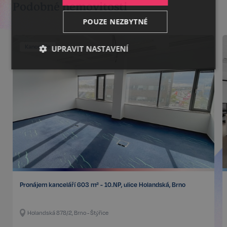
Podobné nemovitosti
POUZE NEZBYTNÉ
Kanceláře
UPRAVIT NASTAVENÍ
Nezbytné
Výkonnostní
Cílení
Funkční
Nezařazené
soubory
Pronájem kanceláří 603 m² - 10.NP, ulice Holandská, Brno
Nezbytné
Výkonnostní
Cílení
Funkční
Nezařazené soubory
Holandská 878/2, Brno - Štýřice
Kategorie Nezbytné umožňuje základní funkce