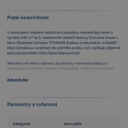
Popis nemovitosti
V zastoupení majitele nabízíme k pronájmu kancelářský celek o
výměře 240 m² ve 3. nadzemním podlaží budovy Exclusive house v
rámci Business Complex TITANIUM. Budova je situována v klidnější
části komplexu s orientací do vnitřního areálu, což zajišťuje příjemné
pracovní prostředí mimo hlavní dopravní tah.
Jednotka má velmi zajímavý, dynamicky tvarovaný půdorys s
velkorysou prosklenou fasádou. Dispozičně umožňuje kombinaci
většího open space pro týmovou práci, samostatné zasedací
místnosti, klidové kanceláře pro vedení a neformální lounge zóny u
Zobrazit více
vstupu. V centrální části je počítáno s nápojovým bodem /
kuchyňkou. Díky tvaru prostoru lze vytvořit přirozené pracovní zóny
bez zbytečných chodeb a hluchých míst, zároveň s dostatkem
denního světla po celé délce fasády.
Parametry a vybavení
Samozřejmostí je vysoký technický standard budovy, klimatizace,
reprezentativní vstupní prostory a možnost parkování v podzemních
garážích včetně návštěvnických stání. Lokalita v centru Brna nabízí
Kategorie:
Kanceláře
bezprostřední dostupnost MHD, hlavního nádraží i rychlé napojení na