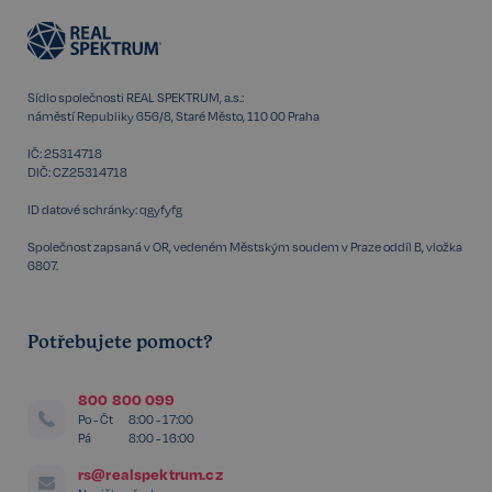
Sídlo společnosti REAL SPEKTRUM, a.s.:
náměstí Republiky 656/8, Staré Město, 110 00 Praha
IČ: 25314718
DIČ: CZ25314718
ID datové schránky: qgyfyfg
Společnost zapsaná v OR, vedeném Městským soudem v Praze oddíl B, vložka
6807.
udid
.realspektrum.cz
4 týdny 2
dny
Potřebujete pomoct?
800 800 099
Po - Čt
8:00 - 17:00
Pá
8:00 - 16:00
rs@realspektrum.cz