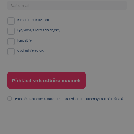
Komerční nemovitosti
sp_landing
1 den
Spotify Inc.
.spotify.com
Byty, domy a rekreační objekty
Kanceláře
Obchodní prostory
FPGSID
29 minut
Google
57 sekund
.realspektrum.cz
Prohlašuji, že jsem se seznámil/a se zásadami
ochrany osobních údajů
PHPSESSID
Zavřením
PHP.net
prohlížeče
www.realspektrum.cz