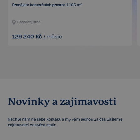
3 týdny
www.google.com
Pronájem komerčních prostor 1 165 m²
Cacovice, Brno
129 240
Kč
/
měsíc
Google
CookieScriptConsent
6 měsíců
CookieScript
Privacy Policy
.realspektrum.cz
Novinky a zajímavosti
sp_t
11 měsíců
Spotify Inc.
4 týdny
Nechte nám na sebe kontakt a my vám jednou za čas zašleme
.spotify.com
zajímavosti ze světa realit.