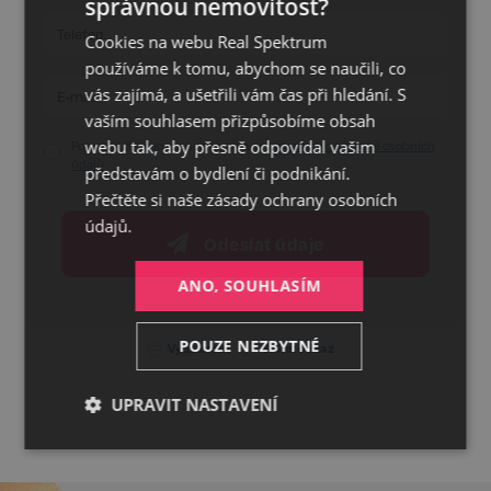
správnou nemovitost?
CZECH
Cookies na webu Real Spektrum
GERMAN
používáme k tomu, abychom se naučili, co
ENGLISH
vás zajímá, a ušetřili vám čas při hledání. S
vaším souhlasem přizpůsobíme obsah
webu tak, aby přesně odpovídal vašim
Potvrzuji, že jsem se seznámil/a se
zásadami o ochraně osobních
údajů
představám o bydlení či podnikání.
Přečtěte si naše
zásady ochrany osobních
údajů.
Odeslat údaje
ANO, SOUHLASÍM
POUZE NEZBYTNÉ
Vytisknout
Sdílet odkaz
UPRAVIT NASTAVENÍ
Nezbytné
Výkonnostní
Cílení