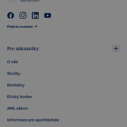
Napište nám!
VISITOR_PRIVACY_METADATA
5 měsíců
YouTube
4 týdny
.youtube.com
Přejít do kontaktů
Pro zákazníky
O nás
Služby
Kontakty
Etický kodex
AML zákon
Storage declaration
Informace pro spotřebitele
Storage
Název
P