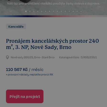
Náš tip:
pro prohlížení obrázků použijte šipky doleva a doprava.
Kanceláře
Pronájem kancelářských prostor 240
m², 3. NP, Nové Sady, Brno
Nové sady 996/25, Brno - Staré Brno
Katalogové číslo:
D/RSB/239/1
110 567
Kč
/
měsíc
+ provozní náklady, neplatíte provizi RK
Přejít na projekt