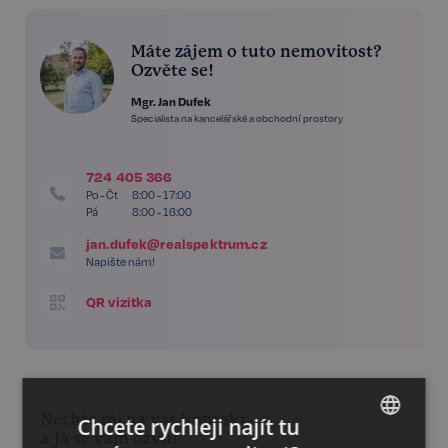
Máte zájem o tuto nemovitost?
Ozvěte se!
Mgr. Jan Dufek
Specialista na kancelářské a obchodní prostory
724 405 366
Po - Čt
8:00 - 17:00
Pá
8:00 - 16:00
jan.dufek@realspektrum.cz
Napište nám!
QR vizitka
Nechte mi na vás kontakt
Chcete rychleji najít tu
a já se vám ozvu!