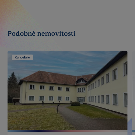
Funkční
Nezařazené
soubory
Podobné nemovitosti
Kanceláře
Nezbytné
Výkonnostní
Cílení
Funkční
Nezařazené soubory
Kategorie Nezbytné umožňuje základní funkce
webových stránek, jako je přihlášení uživatele a
správa účtu. Bez této kategorie nelze webové
stránky řádně používat. Tato kategorie je vždy
povolena a zahrnuje také uložení, která jsou
nezbytná pro zajištění bezpečného provozu našich
služeb.
Poskytovatel /
Název
Vyprší
Doména
_GRECAPTCHA
5 měsíců
Google LLC