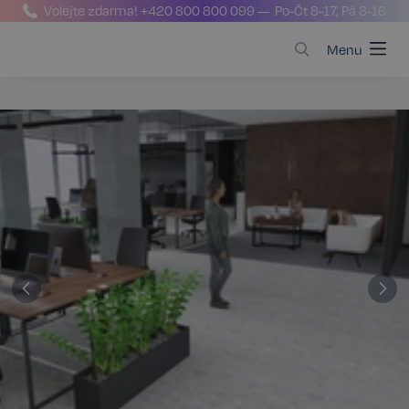
Volejte zdarma!
+420 800 800 099
— Po-Čt 8-17, Pá 8-16
Menu