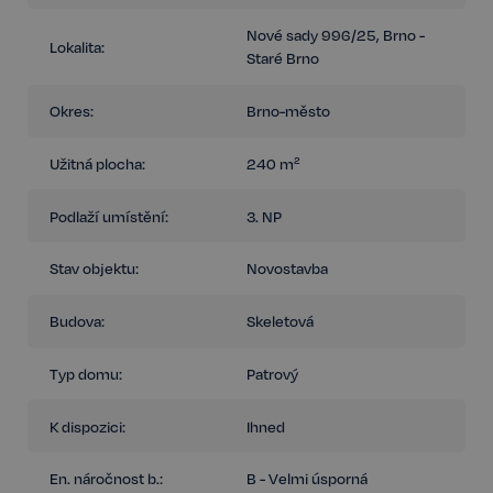
dálniční síť.
Nové sady 996/25, Brno -
Lokalita:
Pokud hledáte kompaktní, ale reprezentativní kanceláře v
Staré Brno
prémiovém komplexu s možností smysluplného dispozičního řešení,
rád Vám prostor osobně představím.
Okres:
Brno-město
Užitná plocha:
240 m²
Podlaží umístění:
3. NP
Stav objektu:
Novostavba
Budova:
Skeletová
Typ domu:
Patrový
K dispozici:
Ihned
En. náročnost b.:
B - Velmi úsporná